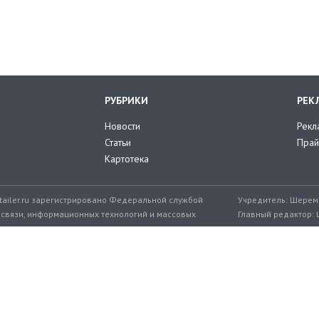
РУБРИКИ
РЕК
Новости
Рекл
Статьи
Прай
Картотека
tailer.ru зарегистрировано Федеральной службой
Учредитель: Шереме
 связи, информационных технологий и массовых
Главный редактор: 
мер: ЭЛ № ФС 77-71776 от 08.12.2017
+7 999 217-32-45
Эл. почта редакции: editor@retailer.
Разработчик сайта