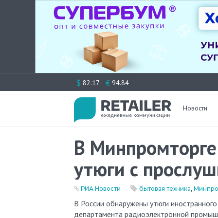
Перейти
$
€
82.17
94.84
к
содержимому
Новости
В Минпромторге
утюги с прослуш
РИА Новости
бытовая техника
,
Минпро
В России обнаружены утюги иностранного производства с встроенной функцией прослушки, заявил директор
департамента радиоэлектронной промыш