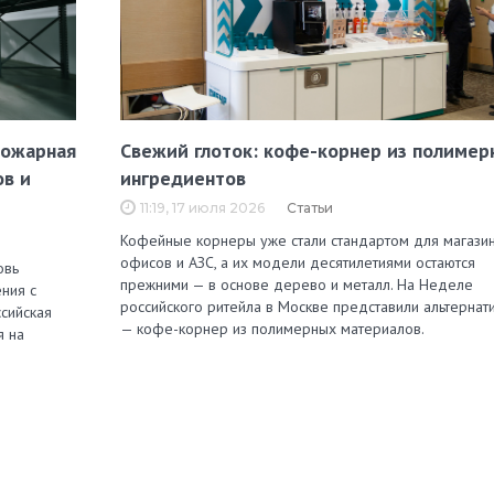
пожарная
Свежий глоток: кофе-корнер из полимер
ов и
ингредиентов
11:19, 17 июля 2026
Статьи
Кофейные корнеры уже стали стандартом для магазин
офисов и АЗС, а их модели десятилетиями остаются
овь
прежними — в основе дерево и металл. На Неделе
ния с
российского ритейла в Москве представили альтернат
сийская
— кофе-корнер из полимерных материалов.
я на