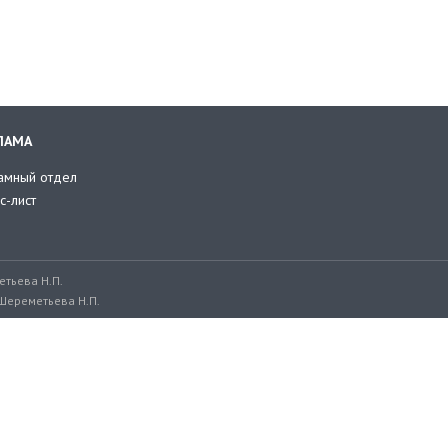
ЛАМА
амный отдел
с-лист
тьева Н.П.
Шереметьева Н.П.
ru, adv@retailer.ru