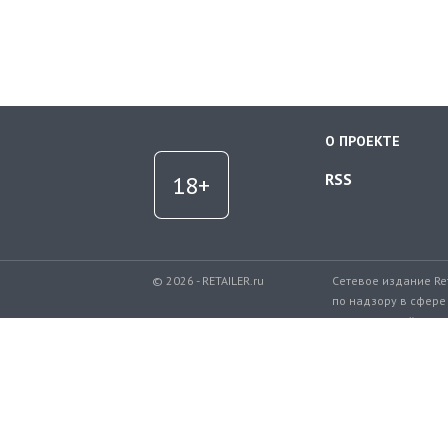
О ПРОЕКТЕ
RSS
© 2026 - RETAILER.ru
Сетевое издание Re
по надзору в сфере
коммуникаций.
Регистрационный но
Телефон редакции: 