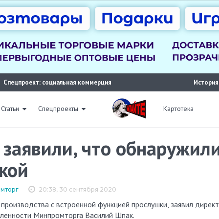
Спецпроект: социальная коммерция
История
Статьи
Спецпроекты
Картотека
 заявили, что обнаружил
кой
мторг
20:38, 30 сентября 2020
ленности Минпромторга Василий Шпак.