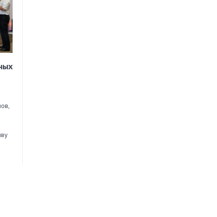
ных
ов,
иву