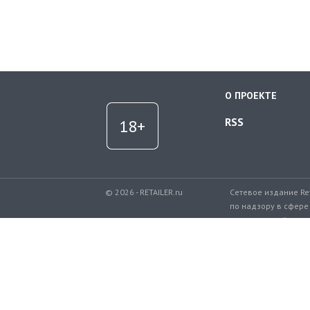
О ПРОЕКТЕ
RSS
© 2026 - RETAILER.ru
Сетевое издание Re
по надзору в сфере
коммуникаций.
Регистрационный но
Телефон редакции: 