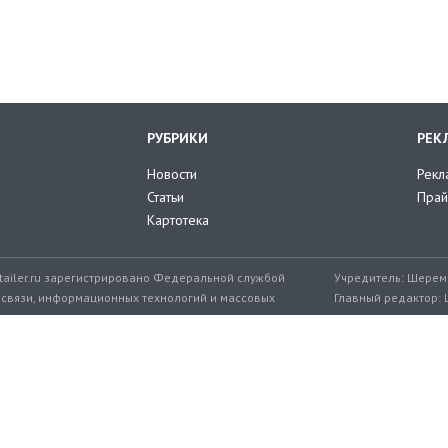
РУБРИКИ
РЕК
Новости
Рекл
Статьи
Прай
Картотека
tailer.ru зарегистрировано Федеральной службой
Учредитель: Шереме
 связи, информационных технологий и массовых
Главный редактор: 
мер: ЭЛ № ФС 77-71776 от 08.12.2017
+7 999 217-32-45
Эл. почта редакции: editor@retailer.
Разработчик сайта