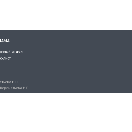
ЛАМА
амный отдел
с-лист
тьева Н.П.
Шереметьева Н.П.
ru, adv@retailer.ru