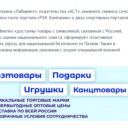
азина «Лабиринт», издательства «АСТ», книжного сервиса LiveL
овостного портала «РБК Компании» и двух спортивных порталов
erries «доступны товары с символикой, связанной с Россией,
о оценке национального совета, «формирует позитивное
ь угрозу для национальной безопасности Латвии. Также в
кована информация, связанная с ходом специальной военной