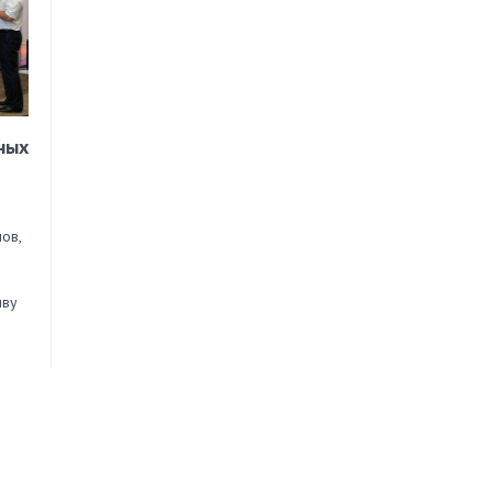
ных
ов,
иву