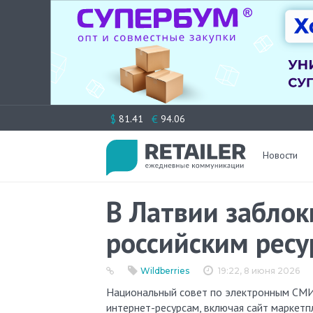
Перейти
$
€
81.41
94.06
к
содержимому
Новости
В Латвии заблок
российским рес
Wildberries
19:22, 8 июня 2026
Национальный совет по электронным СМИ Латвии принял решение закрыть доступ к восьми российским
интернет-ресурсам, включая сайт маркетпл