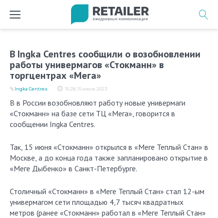
Перейти
к
содержимому
В Ingka Centres сообщили о возобновлении
работы универмагов «Стокманн» в
торгцентрах «Мега»
Ingka Centres
15:28, 15 июня 2023
В в России возобновляют работу новые универмаги
«Стокманн» на базе сети ТЦ «Мега», говорится в
сообщении Ingka Centres.
Так, 15 июня «Стокманн» открылся в «Меге Теплый Стан» в
Москве, а до конца года также запланировано открытие в
«Меге Дыбенко» в Санкт-Петербурге.
Столичный «Стокманн» в «Меге Теплый Стан» стал 12-ым
универмагом сети площадью 4,7 тысяч квадратных
метров (ранее «Стокманн» работал в «Меге Теплый Стан»