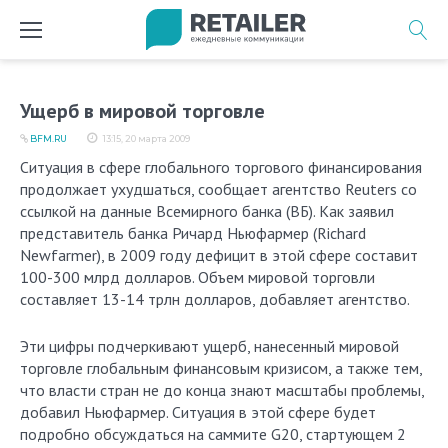
Перейти
к
содержимому
Ущерб в мировой торговле
BFM.RU
13:15, 20 марта 2009
Ситуация в сфере глобального торгового финансирования
продолжает ухудшаться, сообщает агентство Reuters со
ссылкой на данные Всемирного банка (ВБ). Как заявил
представитель банка Ричард Ньюфармер (Richard
Newfarmer), в 2009 году дефицит в этой сфере составит
100-300 млрд долларов. Объем мировой торговли
составляет 13-14 трлн долларов, добавляет агентство.
Эти цифры подчеркивают ущерб, нанесенный мировой
торговле глобальным финансовым кризисом, а также тем,
что власти стран не до конца знают масштабы проблемы,
добавил Ньюфармер. Ситуация в этой сфере будет
подробно обсуждаться на саммите G20, стартующем 2