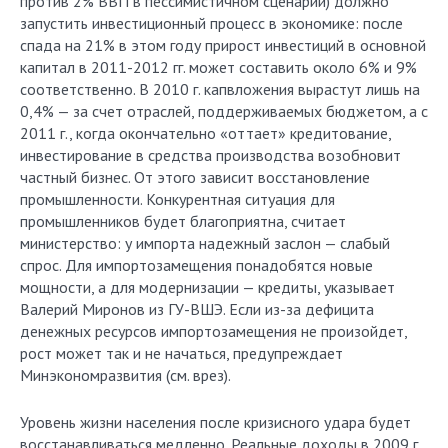
против 2% ВВП в пессимистичном сценарии) должно
запустить инвестиционный процесс в экономике: после
спада на 21% в этом году прирост инвестиций в основной
капитал в 2011-2012 гг. может составить около 6% и 9%
соответственно. В 2010 г. капвложения вырастут лишь на
0,4% — за счет отраслей, поддерживаемых бюджетом, а с
2011 г., когда окончательно «оттает» кредитование,
инвестирование в средства производства возобновит
частный бизнес. От этого зависит восстановление
промышленности. Конкурентная ситуация для
промышленников будет благоприятна, считает
министерство: у импорта надежный заслон — слабый
спрос. Для импортозамещения понадобятся новые
мощности, а для модернизации — кредиты, указывает
Валерий Миронов из ГУ-ВШЭ. Если из-за дефицита
денежных ресурсов импортозамещения не произойдет,
рост может так и не начаться, предупреждает
Минэкономразвития (см. врез).
Уровень жизни населения после кризисного удара будет
восстанавливаться медленно. Реальные доходы в 2009 г.