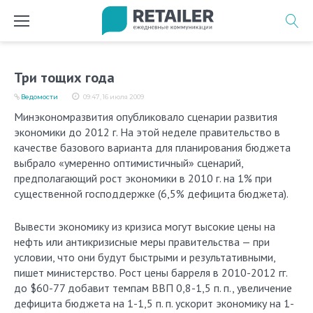
Перейти
к
содержимому
Три тощих года
Ведомости
09:47, 16 июля 2009
Минэкономразвития опубликовало сценарии развития
экономики до 2012 г. На этой неделе правительство в
качестве базового варианта для планирования бюджета
выбрало «умеренно оптимистичный» сценарий,
предполагающий рост экономики в 2010 г. на 1% при
существенной господдержке (6,5% дефицита бюджета).
Вывести экономику из кризиса могут высокие цены на
нефть или антикризисные меры правительства — при
условии, что они будут быстрыми и результативными,
пишет министерство. Рост цены барреля в 2010-2012 гг.
до $60-77 добавит темпам ВВП 0,8-1,5 п. п., увеличение
дефицита бюджета на 1-1,5 п. п. ускорит экономику на 1-