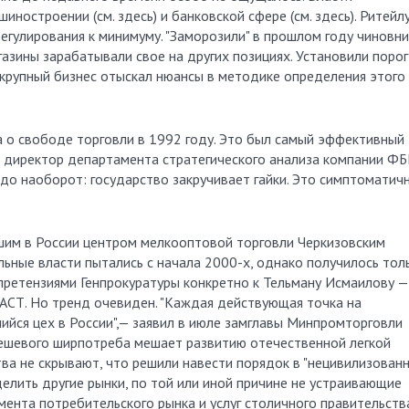
ностроении (см. здесь) и банковской сфере (см. здесь). Ритейл
регулирования к минимуму. "Заморозили" в прошлом году чиновн
азины зарабатывали свое на других позициях. Установили порог
крупный бизнес отыскал нюансы в методике определения этого
за о свободе торговли в 1992 году. Это был самый эффективный
т директор департамента стратегического анализа компании Ф
 до наоборот: государство закручивает гайки. Это симптоматич
йшим в России центром мелкооптовой торговли Черкизовским
льные власти пытались с начала 2000-х, однако получилось тол
с претензиями Генпрокуратуры конкретно к Тельману Исмаилову —
АСТ. Но тренд очевиден. "Каждая действующая точка на
ийся цех в России",— заявил в июле замглавы Минпромторговли
дешевого ширпотреба мешает развитию отечественной легкой
а не скрывают, что решили навести порядок в "нецивилизован
делить другие рынки, по той или иной причине не устраивающие
ента потребительского рынка и услуг столичного правительств