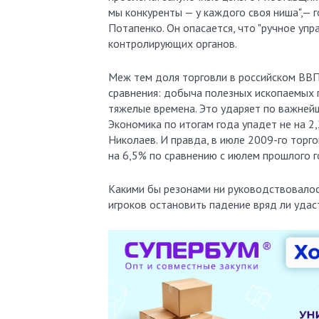
мы конкуренты — у каждого своя ниша",— 
Потапенко. Он опасается, что "ручное уп
контролирующих органов.
Меж тем доля торговли в российском ВВП 
сравнения: добыча полезных ископаемых п
тяжелые времена. Это ударяет по важнейш
Экономика по итогам года упадет не на 2,
Николаев. И правда, в июле 2009-го торг
на 6,5% по сравнению с июлем прошлого г
Какими бы резонами ни руководствовалос
игроков остановить падение вряд ли удаст