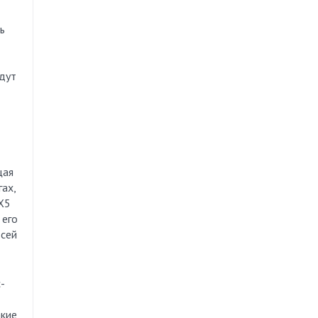
ь
дут
щая
ах,
 X5
 его
всей
-
акие