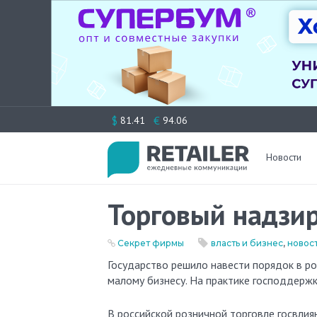
Перейти
$
€
81.41
94.06
к
содержимому
Новости
Торговый надзи
Секрет фирмы
власть и бизнес
,
новос
Государство решило навести порядок в розничной торговле, чтобы остановить рост цен и облегчить жизнь
малому бизнесу. На практике господдержк
В российской розничной торговле госвлия