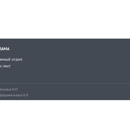
ЛАМА
амный отдел
с-лист
тьева Н.П.
Шереметьева Н.П.
ru, adv@retailer.ru