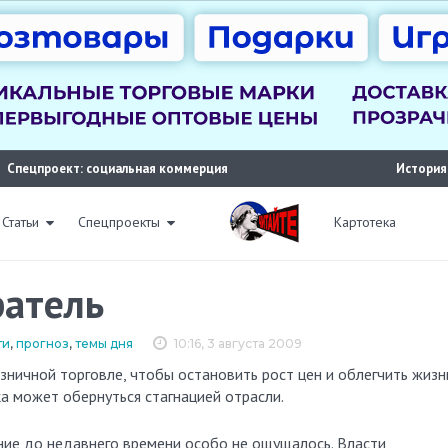
Спецпроект: социальная коммерция
История
Статьи
Спецпроекты
Картотека
ратель
ти
,
прогноз
,
темы дня
10:16, 3 августа 2009
а может обернуться стагнацией отрасли.
ние до недавнего времени особо не ощущалось. Власти