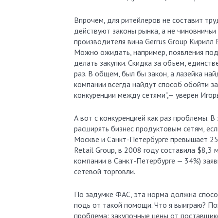
Впрочем, для ритейлеров не составит тру
действуют законы рынка, а не чиновничьи
производителя вина Gerrus Group Кирилл Б
Можно ожидать, например, появления под
делать закупки. Скидка за объем, единст
раз. В общем, был бы закон, а лазейка на
компании всегда найдут способ обойти з
конкуренции между сетями",— уверен Игор
А вот с конкуренцией как раз проблемы. 
расширять бизнес продуктовым сетям, если
Москве и Санкт-Петербурге превышает 25%
Retail Group, в 2008 году составила $8,3
компании в Санкт-Петербурге — 34%) заяв
сетевой торговли.
По задумке ФАС, эта норма должна способ
подь от такой помощи. Что я выиграю? По
проблема: закупочные цены от поставщико