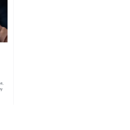
е,
лу