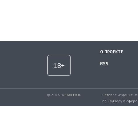
О ПРОЕКТЕ
RSS
© 2026 - RETAILER.ru
Сетевое издание Re
по надзору в сфере
коммуникаций.
Регистрационный но
Телефон редакции: 