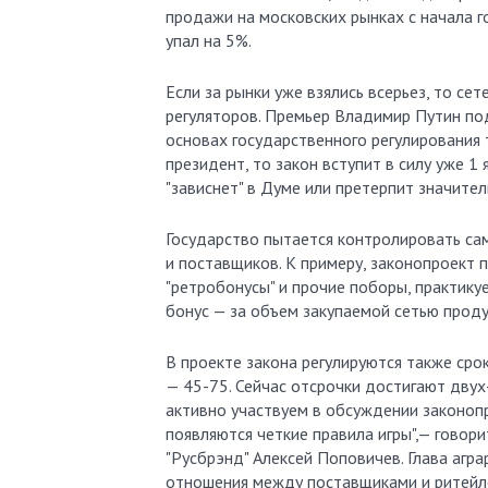
продажи на московских рынках с начала г
упал на 5%.
Если за рынки уже взялись всерьез, то с
регуляторов. Премьер Владимир Путин под
основах государственного регулирования т
президент, то закон вступит в силу уже 1
"зависнет" в Думе или претерпит значител
Государство пытается контролировать са
и поставщиков. К примеру, законопроект п
"ретробонусы" и прочие поборы, практику
бонус — за объем закупаемой сетью проду
В проекте закона регулируются также сро
— 45-75. Сейчас отсрочки достигают двух
активно участвуем в обсуждении законопр
появляются четкие правила игры",— говор
"Русбрэнд" Алексей Поповичев. Глава агра
отношения между поставщиками и ритейлер