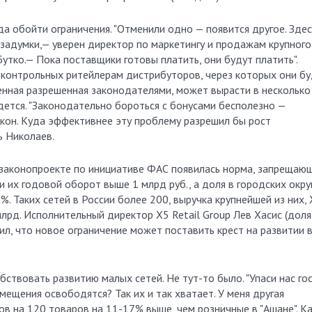
да обойти ограничения. "Отменили одно — появится другое. Здес
 задумки,— уверен директор по маркетингу и продажам крупного
утко.— Пока поставщики готовы платить, они будут платить".
контрольных ритейлерам дистрибуторов, через которых они бу
венная разрешенная законодателями, может вырасти в несколько
йдется. "Законодательно бороться с бонусами бесполезно —
акон. Куда эффективнее эту проблему разрешил бы рост
ь Николаев.
В законопроекте по инициативе ФАС появилась норма, запрещаю
 их годовой оборот выше 1 млрд руб., а доля в городских округ
. Таких сетей в России более 200, выручка крупнейшей из них,
 млрд. Исполнительный директор X5 Retail Group Лев Хасис (доля
ил, что новое ограничение может поставить крест на развитии 
ствовать развитию малых сетей. Не тут-то было. "Упаси нас гос
мещения освободятся? Так их и так хватает. У меня другая
в на 120 товаров на 11-17% выше, чем розничные в "Ашане". К