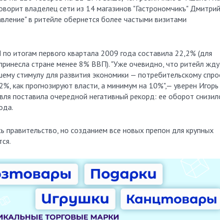
говорит владелец сети из 14 магазинов "Гастрономчикъ" Дмитри
равление" в ритейле обернется более частыми визитами
по итогам первого квартала 2009 года составила 22,2% (для
ринесла стране менее 8% ВВП). "Уже очевидно, что ритейл жду
ему стимулу для развития экономики — потребительскому спрос
2%, как прогнозируют власти, а минимум на 10%",— уверен Игорь
овля поставила очередной негативный рекорд: ее оборот снизил
ода.
ь правительство, но созданием все новых препон для крупных
ся.