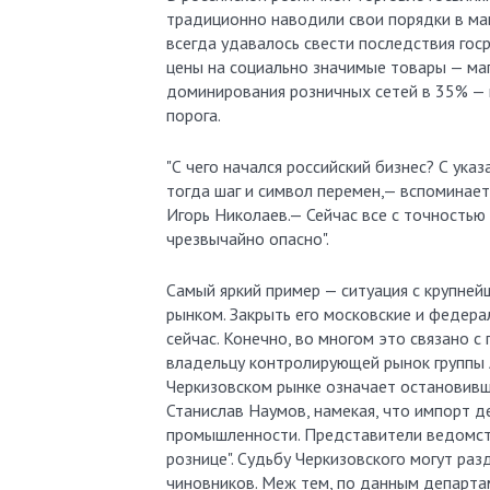
традиционно наводили свои порядки в маши
всегда удавалось свести последствия гос
цены на социально значимые товары — маг
доминирования розничных сетей в 35% — 
порога.
"С чего начался российский бизнес? С ука
тогда шаг и символ перемен,— вспоминае
Игорь Николаев.— Сейчас все с точностью
чрезвычайно опасно".
Самый яркий пример — ситуация с крупне
рынком. Закрыть его московские и федера
сейчас. Конечно, во многом это связано 
владельцу контролирующей рынок группы 
Черкизовском рынке означает остановивш
Станислав Наумов, намекая, что импорт 
промышленности. Представители ведомств
рознице". Судьбу Черкизовского могут раз
чиновников. Меж тем, по данным департам