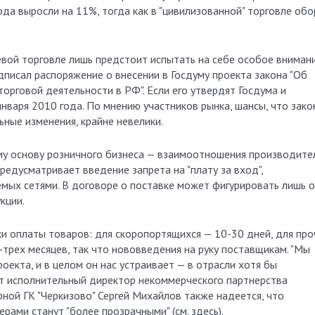
ода выросли на 11%, тогда как в "цивилизованной" торговле об
етевой торговле лишь предстоит испытать на себе особое вниман
писал распоряжение о внесении в Госдуму проекта закона "Об
орговой деятельности в РФ". Если его утвердят Госдума и
 января 2010 года. По мнению участников рынка, шансы, что зако
ьные изменения, крайне невелики.
му основу розничного бизнеса — взаимоотношения производите
редусматривает введение запрета на "плату за вход",
емых сетями. В договоре о поставке может фигурировать лишь 
кции.
ки оплаты товаров: для скоропортящихся — 10-30 дней, для про
-трех месяцев, так что нововведения на руку поставщикам. "Мы
оекта, и в целом он нас устраивает — в отрасли хотя бы
ит исполнительный директор некоммерческого партнерства
рной ГК "Черкизово" Сергей Михайлов также надеется, что
ами станут "более прозрачными" (см. здесь).