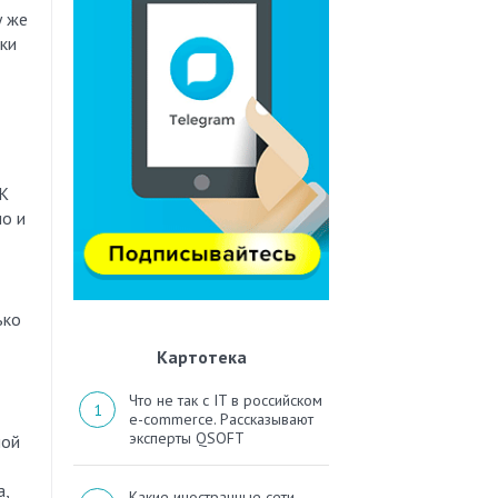
у же
ики
БК
но и
ько
Картотека
Что не так с IT в российском
e-commerce. Рассказывают
эксперты QSOFT
ной
а,
Какие иностранные сети