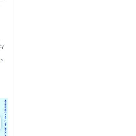
й
т
у.
ся