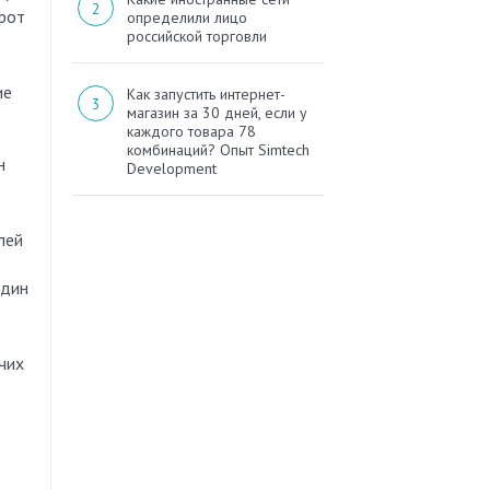
орот
определили лицо
российской торговли
ие
Как запустить интернет-
магазин за 30 дней, если у
каждого товара 78
комбинаций? Опыт Simtech
н
Development
лей
один
чих