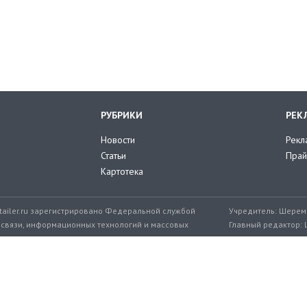
РУБРИКИ
РЕК
Новости
Рекл
Статьи
Прай
Картотека
tailer.ru зарегистрировано Федеральной службой
Учредитель: Шереме
 связи, информационных технологий и массовых
Главный редактор: 
мер: ЭЛ № ФС 77-71776 от 08.12.2017
+7 999 217-32-45
Эл. почта редакции: editor@retailer.