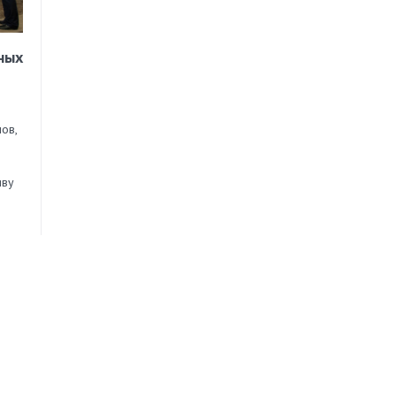
ных
ов,
иву