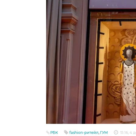
РБК
fashion-ритейл
,
ГУМ
15:16, 4