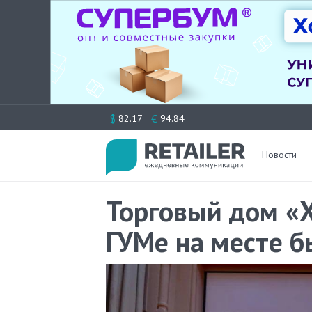
Перейти
$
€
82.17
94.84
к
содержимому
Новости
Торговый дом «
ГУМе на месте б