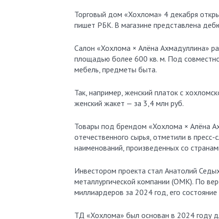
Торговый дом «Хохлома» 4 декабря открыл салон в московском ГУМе на месте бывшего бутика Chanel,
пишет РБК. В магазине представлена деб
Салон «Хохлома × Алёна Ахмадуллина» ра
площадью более 600 кв. м. Под совместн
мебель, предметы быта.
Так, например, женский платок с хохломск
женский жакет — за 3,4 млн руб.
Товары под брендом «Хохлома × Алёна А
отечественного сырья, отметили в пресс
наименований, произведенных со странам
Инвестором проекта стал Анатолий Седы
металлургической компании (ОМК). По вер
миллиардеров за 2024 год, его состояние
ТД «Хохлома» был основан в 2024 году д