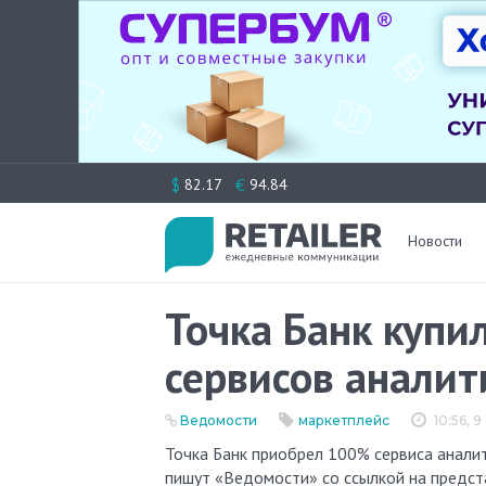
Перейти
$
€
82.17
94.84
к
содержимому
Новости
Точка Банк купи
сервисов аналит
Ведомости
маркетплейс
10:56, 
Точка Банк приобрел 100% сервиса аналитики и автоматизации для продавцов на маркетплейсах Mpstats,
пишут «Ведомости» со ссылкой на предст