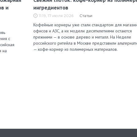
ов и
ингредиентов
11:19, 17 июля 2026
Статьи
Кофейные корнеры уже стали стандартом для магазин
офисов и АЗС, а их модели десятилетиями остаются
овь
прежними — в основе дерево и металл. На Неделе
ния с
российского ритейла в Москве представили альтернат
сийская
— кофе-корнер из полимерных материалов.
я на