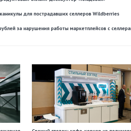
каникулы для пострадавших селлеров Wildberries
 рублей за нарушения работы маркетплейсов с селлер
пожарная
Свежий глоток: кофе-корнер из полимер