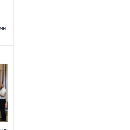
ами
ных