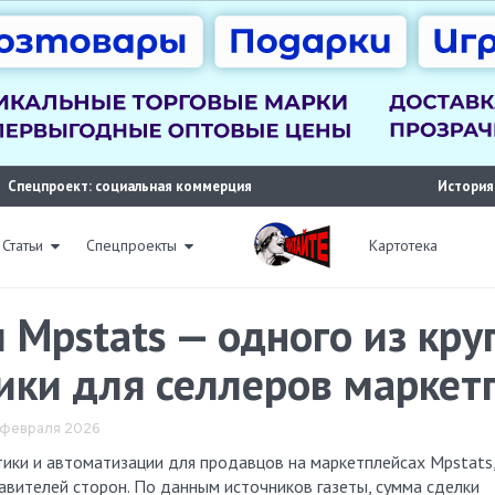
Спецпроект: социальная коммерция
История
Статьи
Спецпроекты
Картотека
л Mpstats — одного из кр
ики для селлеров маркет
9 февраля 2026
авителей сторон. По данным источников газеты, сумма сделки