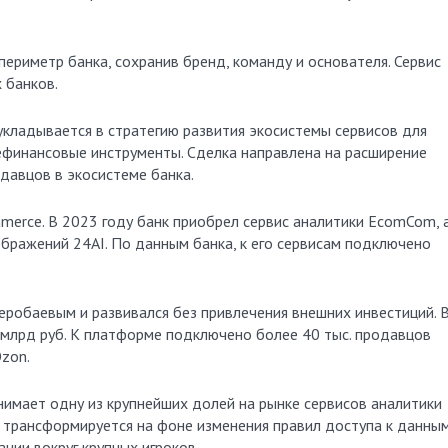
периметр банка, сохранив бренд, команду и основателя. Сервис
 банков.
 укладывается в стратегию развития экосистемы сервисов для
финансовые инструменты. Сделка направлена на расширение
давцов в экосистеме банка.
mmerce. В 2023 году банк приобрел сервис аналитики EcomCom, 
бражений 24AI. По данным банка, к его сервисам подключено
еробаевым и развивался без привлечения внешних инвестиций. 
 млрд руб. К платформе подключено более 40 тыс. продавцов
Ozon.
нимает одну из крупнейших долей на рынке сервисов аналитики
т трансформируется на фоне изменения правил доступа к данны
ции вокруг крупных игроков.