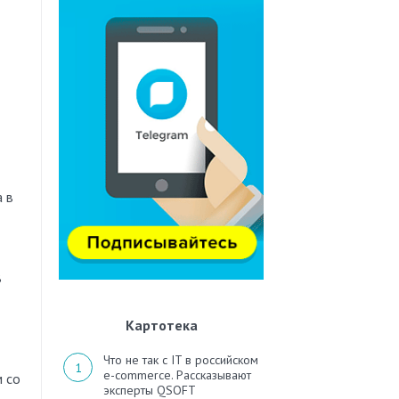
а в
В
Картотека
Что не так с IT в российском
e-commerce. Рассказывают
м со
эксперты QSOFT