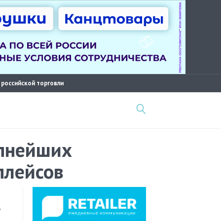
 российской торговли
упнейших
плейсов