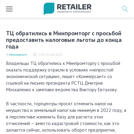
Перейти
к
содержимому
ТЦ обратились в Минпромторг с просьбой
предоставить налоговые льготы до конца
года
Коммерсант
14:43, 25 мая 2022
Владельцы ТЦ обратились к Минпромторгу с просьбой
оказать поддержку отрасли в условиях «непростой
экономической ситуации», пишет «Коммерсант» со
ссылкой на письмо президента РСТЦ Дмитрия
Москаленко к замглаве ведомства Виктору Евтухову.
В частности, торгцентры просят отменить налог на
имущество и земельный налог как минимум в 2022 году, а
в перспективе изменить базу для расчета этих
отчислений — вместо кадастровой стоимости, как это
делается сейчас, использовать оборот предприятия,