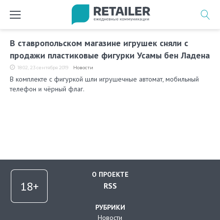
Перейти
к
содержимому
Метка:
В ставропольском магазине игрушек сняли с
Ставрополь
продажи пластиковые фигурки Усамы бен Ладена
18:02, 23 сентября 2019
Новости
В комплекте с фигуркой шли игрушечные автомат, мобильный
телефон и чёрный флаг.
О ПРОЕКТЕ
RSS
РУБРИКИ
Новости