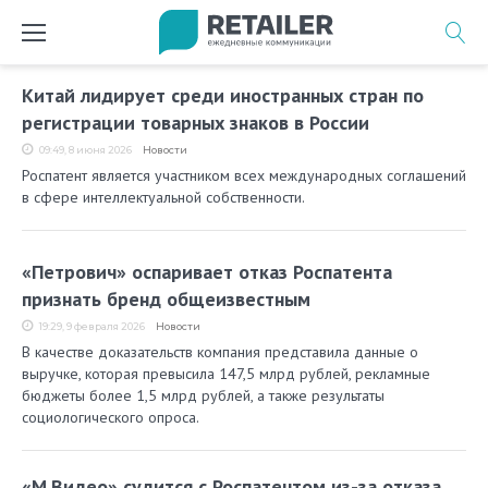
Перейти
к
содержимому
Метка:
Китай лидирует среди иностранных стран по
Роспатент
регистрации товарных знаков в России
09:49, 8 июня 2026
Новости
Роспатент является участником всех международных соглашений
в сфере интеллектуальной собственности.
«Петрович» оспаривает отказ Роспатента
признать бренд общеизвестным
19:29, 9 февраля 2026
Новости
В качестве доказательств компания представила данные о
выручке, которая превысила 147,5 млрд рублей, рекламные
бюджеты более 1,5 млрд рублей, а также результаты
социологического опроса.
«М.Видео» судится с Роспатентом из-за отказа