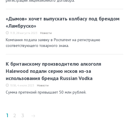
регистрации лицензионного договора.
«Дымов» хочет выпускать колбасу под брендом
«Ламбруско»
11:31, 28 августа 2023
Новости
Компания подала заявку в Роспатент на регистрацию
соответствующего товарного знака.
К британскому производителю алкоголя
Halewood подали серию исков из-за
использования бренда Russian Vodka
10:56, 4 июля 2023
Новости
Сумма претензий превышает 50 млн рублей.
Пагинация
1
2
3
записей