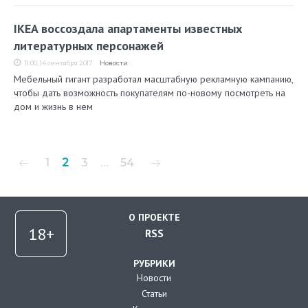
IKEA воссоздала апартаменты известных
литературных персонажей
11:00, 14 сентября 2017
Новости
Мебельный гигант разработал масштабную рекламную кампанию,
чтобы дать возможность покупателям по-новому посмотреть на
дом и жизнь в нем
Пагинация
1
2
3
…
54
записей
О ПРОЕКТЕ
RSS
РУБРИКИ
Новости
Статьи