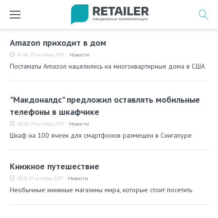
Перейти
к
содержимому
Метка:
Amazon приходит в дом
фото
10:48, 20 октября 2017
Новости
Постаматы Amazon нацелились на многоквартирные дома в США
"Макдоналдс" предложил оставлять мобильные
телефоны в шкафчике
09:40, 19 октября 2017
Новости
Шкаф на 100 ячеек для смартфонов размещен в Сингапуре
Книжное путешествие
09:51, 17 октября 2017
Новости
Необычные книжные магазины мира, которые стоит посетить