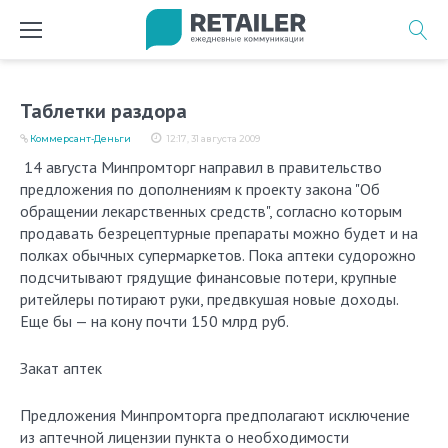
Перейти
к
содержимому
Таблетки раздора
Коммерсант-Деньги
12:17, 31 августа 2009
14 августа Минпромторг направил в правительство
предложения по дополнениям к проекту закона "Об
обращении лекарственных средств", согласно которым
продавать безрецептурные препараты можно будет и на
полках обычных супермаркетов. Пока аптеки судорожно
подсчитывают грядущие финансовые потери, крупные
ритейлеры потирают руки, предвкушая новые доходы.
Еще бы — на кону почти 150 млрд руб.
Закат аптек
Предложения Минпромторга предполагают исключение
из аптечной лицензии пункта о необходимости