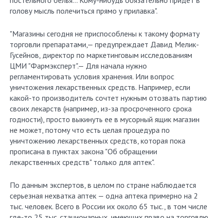
постельного белья… Кому-нибудь обязательно придет в
голову мысль полечиться прямо у прилавка".
"Магазины сегодня не приспособлены к такому формату
торговли препаратами,— предупреждает Давид Мелик-
Гусейнов, директор по маркетинговым исследованиям
ЦМИ "Фармэксперт".— Для начала нужно
регламентировать условия хранения. Или вопрос
уничтожения лекарственных средств. Например, если
какой-то производитель сочтет нужным отозвать партию
своих лекарств (например, из-за просроченного срока
годности), просто выкинуть ее в мусорный ящик магазин
не может, потому что есть целая процедура по
уничтожению лекарственных средств, которая пока
прописана в пунктах закона "Об обращении
лекарственных средств" только для аптек".
По данным экспертов, в целом по стране наблюдается
серьезная нехватка аптек — одна аптека примерно на 2
тыс. человек. Всего в России их около 65 тыс., в том числе
где-то 25 тыс. стационарных, имеющих право на торговлю