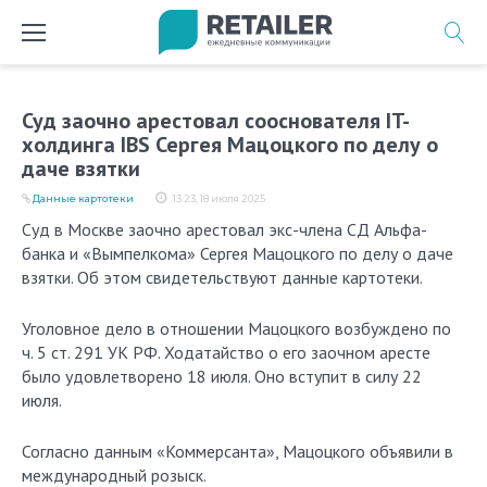
Перейти
к
содержимому
Суд заочно арестовал сооснователя IT-
холдинга IBS Сергея Мацоцкого по делу о
даче взятки
Данные картотеки
13:23, 18 июля 2025
Суд в Москве заочно арестовал экс-члена СД Альфа-
банка и «Вымпелкома» Сергея Мацоцкого по делу о даче
взятки. Об этом свидетельствуют данные картотеки.
Уголовное дело в отношении Мацоцкого возбуждено по
ч. 5 ст. 291 УК РФ. Ходатайство о его заочном аресте
было удовлетворено 18 июля. Оно вступит в силу 22
июля.
Согласно данным «Коммерсанта», Мацоцкого объявили в
международный розыск.