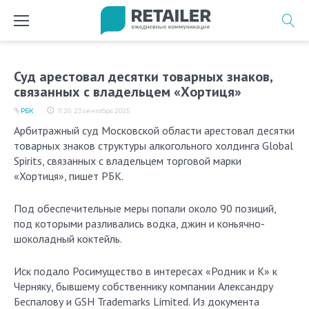
Перейти
к
содержимому
Суд арестовал десятки товарных знаков,
связанных с владельцем «Хортиця»
РБК
11:20, 23 сентября 2025
Арбитражный суд Московской области арестовал десятки
товарных знаков структуры алкогольного холдинга Global
Spirits, связанных с владельцем торговой марки
«Хортиця», пишет РБК.
Под обеспечительные меры попали около 90 позиций,
под которыми разливались водка, джин и коньячно-
шоколадный коктейль.
Иск подало Росимущество в интересах «Родник и К» к
Черняку, бывшему собственнику компании Александру
Беспалову и GSH Trademarks Limited. Из документа