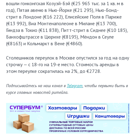
вошли гонконгская Козуэй-Бэй (€25 965 тыс. за 1 кв. м в
год), Пятая авеню в Нью-Йорке (€21 295), Нью-Бонд-
стрит в Лондоне (€16 222), Елисейские Поля в Париже
(€13 992), Виа Монтенаполеоне в Милане (€13 700),
Гиндза в Токио (€11 838), Питт-стрит в Сиднее (€10 185),
Банхофштрассе в Цюрихе (€8195), Мёндон в Сеуле
(€8163) и Кольмаркт в Вене (€4860).
Столешников переулок в Москве опустился за год на одну
строчку — с 18-го на 19-е место. Стоимость аренды в
этом переулке сократилась на 2%, до €2728.
Подписывайтесь на наш канал в
Telegram
, чтобы первыми быть в
курсе главных новостей ритейла.