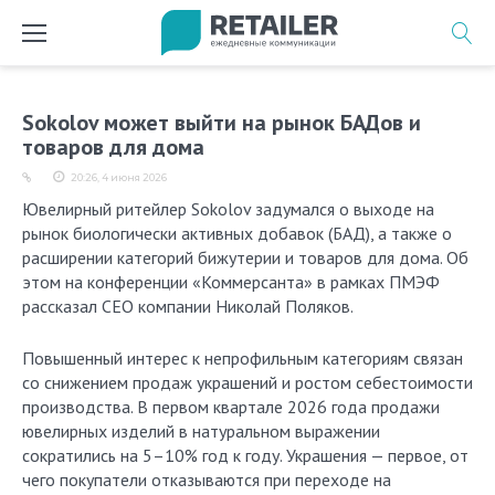
Перейти
к
содержимому
Sokolov может выйти на рынок БАДов и
товаров для дома
20:26, 4 июня 2026
Ювелирный ритейлер Sokolov задумался о выходе на
рынок биологически активных добавок (БАД), а также о
расширении категорий бижутерии и товаров для дома. Об
этом на конференции «Коммерсанта» в рамках ПМЭФ
рассказал CEO компании Николай Поляков.
Повышенный интерес к непрофильным категориям связан
со снижением продаж украшений и ростом себестоимости
производства. В первом квартале 2026 года продажи
ювелирных изделий в натуральном выражении
сократились на 5–10% год к году. Украшения — первое, от
чего покупатели отказываются при переходе на