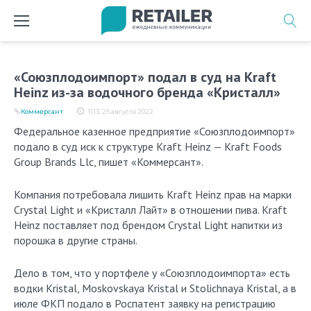
Перейти
к
содержимому
«Союзплодоимпорт» подал в суд на Kraft
Heinz из-за водочного бренда «Кристалл»
Коммерсант
11:13, 25 августа 2022
Федеральное казенное предприятие «Союзплодоимпорт»
подало в суд иск к структуре Kraft Heinz — Kraft Foods
Group Brands Llc, пишет «Коммерсант».
Компания потребовала лишить Kraft Heinz прав на марки
Crystal Light и «Кристалл Лайт» в отношении пива. Kraft
Heinz поставляет под брендом Crystal Light напитки из
порошка в другие страны.
Дело в том, что у портфеле у «Союзплодоимпорта» есть
водки Kristal, Moskovskaya Kristal и Stolichnaya Kristal, а в
июле ФКП подало в Роспатент заявку на регистрацию