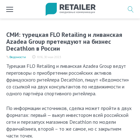
Перейти
к
содержимому
СМИ: турецкая FLO Retailing и ливанская
Azadea Group претендуют на бизнес
Decathlon в России
Ведомости
10:16, 30 мая 2023
Турецкая FLO Retailing и ливанская Azadea Group ведут
переговоры о приобретении российских активов
французского ритейлера Decathlon, пишут «Ведомости»
со ссылкой на двух консультантов по недвижимости и
одного партнёра спортивного ритейлера.
По информации источников, cделка может пройти в двух
форматах: первый — выкуп инвестором всей российской
сети и перезапуск магазинов Decathlon по модели
франчайзинга, второй – то же самое, но с закрытием
части точек.