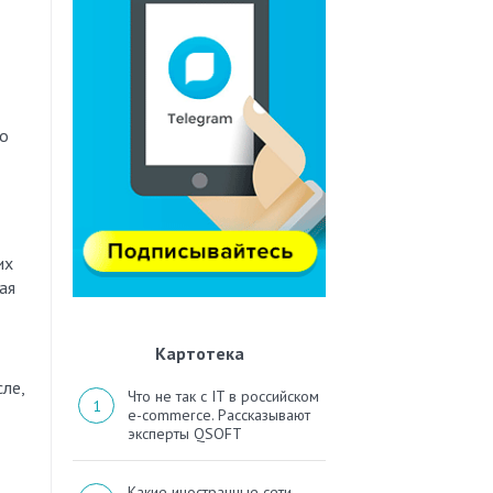
по
их
ая
Картотека
ле,
Что не так с IT в российском
e-commerce. Рассказывают
эксперты QSOFT
Какие иностранные сети