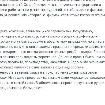
о ничего нет”. Он добавляет, что с получением информации о
вно работают на рынке, затруднений нет. «Я говорю о фирмах,
ю, многолетнюю историю, о фирмах, статистика которых откры
енке компаний, занимающихся перевозками, безусловно,
, которые специализируются на разного рода специфических
х услуги могут быть дороже в абсолютном выражении, но в итоге
енко, потому что они знакомы с правилами перевозки деликатн
 товаром – это всегда дополнительный риск”. – говорит Евгений
ая решила производить мороженое. Денег на проект было немно
отку продукта, производство, маркетинг. А надо было экономит
крупных магазинов была выбрана одна недорогая и
льность ее проявлялась и в том, что менеджеры развозили
ках». Нетрудно представить, в каком виде мороженое доходил
 есть , в самый сезон. В общем, сюжет прост: покупатели ругали
ать, компании больше нет.