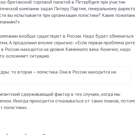
ско-британской торговой палатой в Петербурге при участии
стической компании задал Питеру Партме, генеральному директ
сти вы испытываете при организации логистики? Какие пожелани
мпаниям?»
компании вообще существуют в России. Надо будет обменяться
тма. А продолжил вполне серьезно: «Если первая проблема рит
а в России находится на уровне Каменного века. Конечно, надо
это осложняет ситуацию.
дры; то вторая – логистика. Она в России находится на
гигантский сдерживающий фактор в тех случаях, когда мы
егион. Иногда приходится отказываться от таких планов, потом
т логистики».