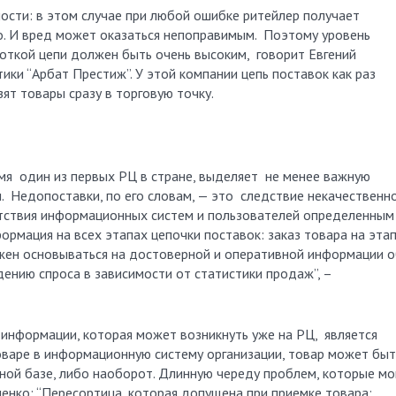
ности: в этом случае при любой ошибке ритейлер получает
о. И вред может оказаться непоправимым. Поэтому уровень
роткой цепи должен быть очень высоким, говорит Евгений
ики “Арбат Престиж”. У этой компании цепь поставок как раз
ят товары сразу в торговую точку.
емя один из первых РЦ в стране, выделяет не менее важную
. Недопоставки, по его словам, — это следствие некачественн
етствия информационных систем и пользователей определенным
рмация на всех этапах цепочки поставок: заказ товара на эта
олжен основываться на достоверной и оперативной информации 
дению спроса в зависимости от статистики продаж”, –
информации, которая может возникнуть уже на РЦ, является
варе в информационную систему организации, товар может быт
рной базе, либо наоборот. Длинную череду проблем, которые мо
ченко: “Пересортица, которая допущена при приемке товара;