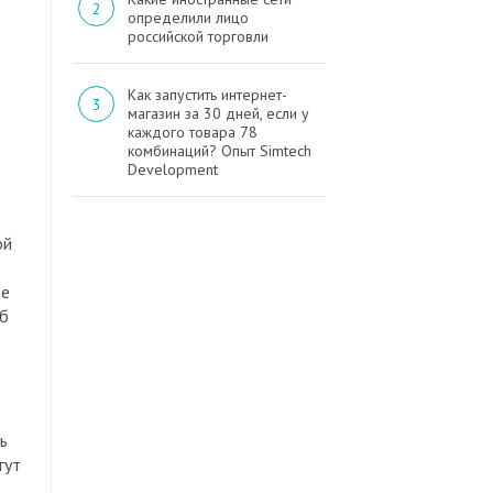
определили лицо
российской торговли
Как запустить интернет-
магазин за 30 дней, если у
каждого товара 78
комбинаций? Опыт Simtech
Development
ой
пе
об
ь
гут