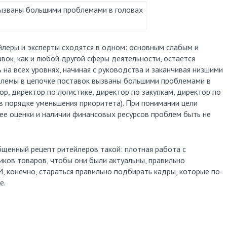
ызваны большими проблемами в головах
йлеры и эксперты сходятся в одном: основным слабым и
ок, как и любой другой сферы деятельности, остается
 на всех уровнях, начиная с руководства и заканчивая низшими
блемы в цепочке поставок вызваны большими проблемами в
р, директор по логистике, директор по закупкам, директор по
в порядке уменьшения приоритета). При понимании цели
 ее оценки и наличии финансовых ресурсов проблем быть не
бщенный рецепт ритейлеров такой: плотная работа с
иков товаров, чтобы они были актуальны, правильно
И, конечно, стараться правильно подбирать кадры, которые по-
е.