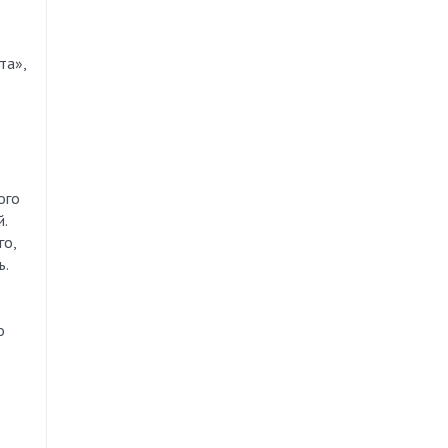
та»,
ого
.
го,
ь.
о