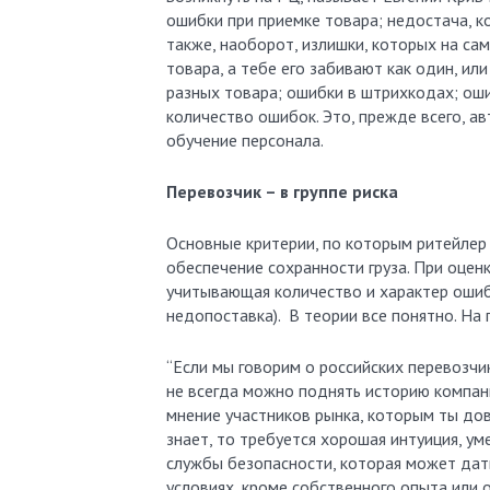
ошибки при приемке товара; недостача, ко
также, наоборот, излишки, которых на са
товара, а тебе его забивают как один, ил
разных товара; ошибки в штрихкодах; оши
количество ошибок. Это, прежде всего, а
обучение персонала.
Перевозчик – в группе риска
Основные критерии, по которым ритейлер
обеспечение сохранности груза. При оце
учитывающая количество и характер ошибо
недопоставка). В теории все понятно. На
“Если мы говорим о российских перевозчи
не всегда можно поднять историю компани
мнение участников рынка, которым ты дов
знает, то требуется хорошая интуиция, у
службы безопасности, которая может дат
условиях, кроме собственного опыта или 