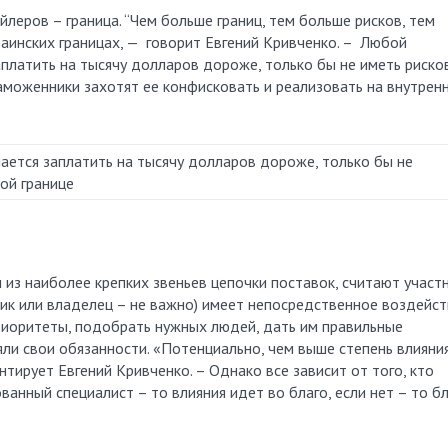
леров – граница. “Чем больше границ, тем больше рисков, тем
раинских границах, — говорит Евгений Кривченко. – Любой
платить на тысячу долларов дороже, только бы не иметь риско
аможенники захотят ее конфисковать и реализовать на внутрен
ется заплатить на тысячу долларов дороже, только бы не
ой границе
из наиболее крепких звеньев цепочки поставок, считают участ
чик или владелец – не важно) имеет непосредственное воздейст
риоритеты, подобрать нужных людей, дать им правильные
яли свои обязанности. «Потенциально, чем выше степень влияния
нтирует Евгений Кривченко. ­– Однако все зависит от того, кто
анный специалист – то влияния идет во благо, если нет – то б