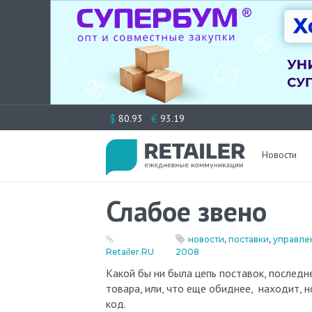
Перейти
$
€
80.93
93.19
к
содержимому
Новости
Слабое звено
новости
,
поставки
,
управле
Retailer.RU
2008
Какой бы ни была цепь поставок, последнее звено в ней – покупатель. Это он не находит на полке нужного
товара, или, что еще обиднее, находит, н
код.