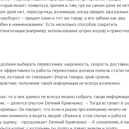
торая может появиться, причем и там, где на самом деле ее нет
мом деле нет; пересортица, возникшая, когда пришло два разных
и наоборот – пришел один и тот же товар, а его забили как два
бки в наименованиях”. Есть несколько способов сократить
втоматизация (например, использование штрих кодов) и грамотн
 должен выбирать перевозчика: надежность, скорость доставки
нке эффективности работы перевозчика должна помочь статисти
к, которые он совершает (порча товара, срыв сроков,
 практике, получение такой информации не всегда возможно.
ках, то о них далеко не всегда можно собрать такую информаци
и, — делится опытом Евгений Кривченко. – Тогда вступает в си
еряешь». Он говорит, что если и рынок про компанию ничего не
мение понимать и видеть людей. «Важна в этом случае и работа
ь оценку, –продолжает Евгений Кривченко. – К сожалению, в н
опыта коллег, с которыми ты долго и давно знаком и долго