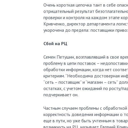
Очень короткая цепочка таит в себе опас
отрицательный результат безотлагательн
проверки и контроля на каждом этапе ко
Кривченко, директор департамента логист
укорочена до предела: поставщики привоз
Сбой на РЦ
Семен Петушин, возглавлявший в свое вр
проблему в цепи поставок – недопоставки
обработки информации, когда нет соотв
критериям. “Необходима достоверная инфо
“сеть – поставщик” и “магазин – сеть” д
остатках, с учетом ожиданий по росту/па
подчеркивает он.
Частным случаем проблемы с обработкой 
корректность доведения информации о то
еще в пути, но уже быть учтенным в това
возникнуть на РЦ, называет Евгений Крив