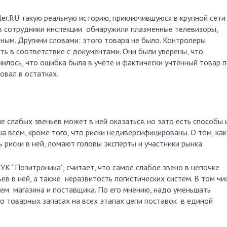
iler.RU такую реальную историю, приключившуюся в крупной сети
ов сотрудники инспекции обнаружили плазменные телевизоры,
ным. Другими словами: этого товара не было. Контролеры
ть в соответствие с документами. Они были уверены, что
илось, что ошибка была в учёте и фактически учтённый товар 
овал в остатках.
е слабых звеньев может в ней оказаться. но зато есть способы 
а всем, кроме того, что риски недиверсифицированы. О том, как
ь риски в ней, ломают головы эксперты и участники рынка.
УК “Позитроника”, считает, что самое слабое звено в цепочке
в в ней, а также неразвитость логистических систем. В том чис
тем магазина и поставщика. По его мнению, надо уменьшать
о товарных запасах на всех этапах цепи поставок в единой