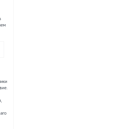
в
нем
ники
вие.
,
лаго