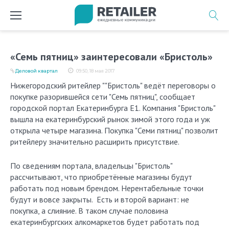
Перейти
к
содержимому
«Семь пятниц» заинтересовали «Бристоль»
Деловой квартал
09:50, 18 мая 2017
Нижегородский ритейлер ""Бристоль" ведёт переговоры о
покупке разорившейся сети "Семь пятниц", сообщает
городской портал Екатеринбурга E1. Компания "Бристоль"
вышла на екатеринбурский рынок зимой этого года и уж
открыла четыре магазина. Покупка "Семи пятниц" позволит
ритейлеру значительно расширить присутствие.
По сведениям портала, владельцы "Бристоль"
рассчитывают, что приобретённые магазины будут
работать под новым брендом. Нерентабельные точки
будут и вовсе закрыты. Есть и второй вариант: не
покупка, а слияние. В таком случае половина
екатеринбургских алкомаркетов будет работать под