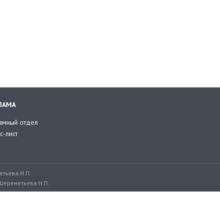
ЛАМА
амный отдел
с-лист
тьева Н.П.
Шереметьева Н.П.