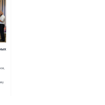
ных
ов,
иву