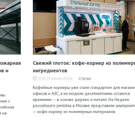
пожарная
Свежий глоток: кофе-корнер из полимер
ов и
ингредиентов
11:19, 17 июля 2026
Статьи
Кофейные корнеры уже стали стандартом для магазин
офисов и АЗС, а их модели десятилетиями остаются
овь
прежними — в основе дерево и металл. На Неделе
ния с
российского ритейла в Москве представили альтернат
сийская
— кофе-корнер из полимерных материалов.
я на