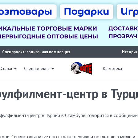
Спецпроект: социальная коммерция
История
Статьи
Спецпроекты
Картотека
фулфилмент-центр в Турц
ров. Сервис организует по стране первую и последнюю милю и