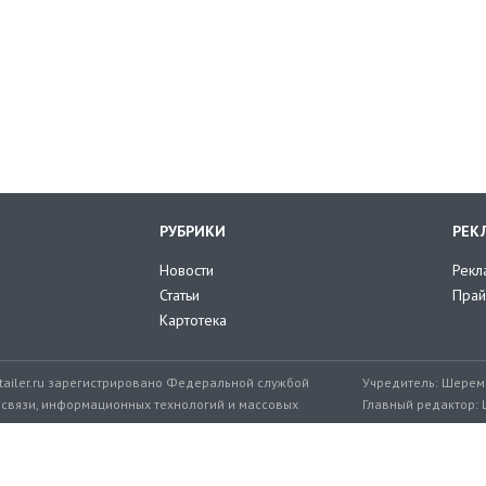
РУБРИКИ
РЕК
Новости
Рекл
Статьи
Прай
Картотека
tailer.ru зарегистрировано Федеральной службой
Учредитель: Шереме
 связи, информационных технологий и массовых
Главный редактор: 
мер: ЭЛ № ФС 77-71776 от 08.12.2017