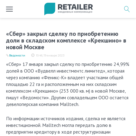
Перейти
к
содержимому
«Сбер» закрыл сделку по приобретению
доли в складском комплексе «Крекшино» в
новой Москве
Ведомости
10:46, 19 января 2023
«Сбер» 17 января закрыл сделку по приобретению 24,99%
долей в ООО «Вудвелл инвестментс лимитед», которая
через компанию «Феникс-К» владеет участками общей
площадью 22 га и расположенным на них складским
комплексом «Крекшино» (253 000 кв. м) в новой Москве,
пишут «Ведомости». Другим совладельцем ООО остается
девелоперская компания Malltech.
По информации источников издания, сделка не является
инвестиционной. Malltech могла передать долю в
предприятии кредитору в ходе реструктуризации