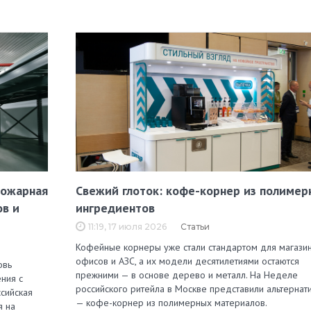
пожарная
Свежий глоток: кофе-корнер из полимер
ов и
ингредиентов
11:19, 17 июля 2026
Статьи
Кофейные корнеры уже стали стандартом для магазин
офисов и АЗС, а их модели десятилетиями остаются
овь
прежними — в основе дерево и металл. На Неделе
ния с
российского ритейла в Москве представили альтернат
сийская
— кофе-корнер из полимерных материалов.
я на