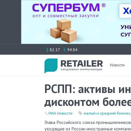
Перейти
$
€
82.17
94.84
к
содержимому
Новости
РСПП: активы ин
дисконтом боле
РИА Новости
малый и средний бизнес
Глава Российского союза промышленников и предпринимателей (РСПП) Александр Шохин рассказал, что
уходящие из России иностранные компани