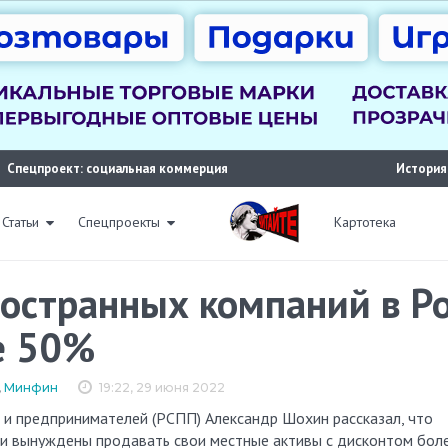
Спецпроект: социальная коммерция
История
Статьи
Спецпроекты
Картотека
остранных компаний в Ро
е 50%
,
Минфин
19:22, 29 июня 2022
и вынуждены продавать свои местные активы с дисконтом бол