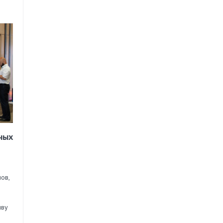
ных
ов,
иву