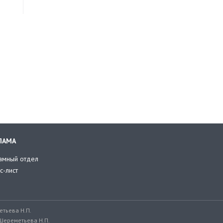
ЛАМА
амный отдел
с-лист
тьева Н.П.
Шереметьева Н.П.