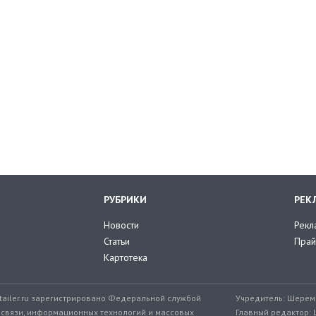
РУБРИКИ
РЕК
Новости
Рекл
Статьи
Прай
Картотека
tailer.ru зарегистрировано Федеральной службой
Учредитель: Шереме
 связи, информационных технологий и массовых
Главный редактор: 