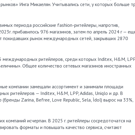
рынков» Инга Микаелян. Учитывались сети, у которых больше т
имых периода российские fashion-ритейлеры, напротив,
 2023г. прибавилось 976 магазинов, затем по апрель 2024 г — ещ
ет покидавших рынок международных сетей, закрывших 2870
 международных ритейлеров, среди которых Inditex, H&M, LPP
й величины». Общее количество сетевых магазинов иностранных
нные компании замещали ассортимент и занимали площади
х ритейлеров — Inditex, H&M, LPP, Adidas, Uniqlo и др. В
бренды Zarina, Befree, Love Republic, Sela, Ìdol) вырос на 33%,
их компаний исчерпан. В 2025 г. ритейлеры сосредоточатся на
ировать форматы и повышать качество сервиса, считают