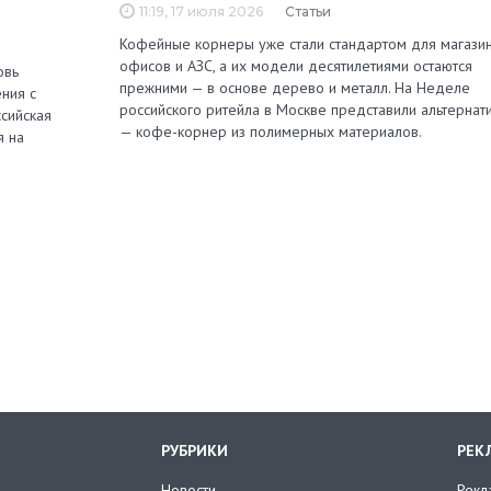
11:19, 17 июля 2026
Статьи
Кофейные корнеры уже стали стандартом для магазин
офисов и АЗС, а их модели десятилетиями остаются
овь
прежними — в основе дерево и металл. На Неделе
ния с
российского ритейла в Москве представили альтернат
сийская
— кофе-корнер из полимерных материалов.
я на
РУБРИКИ
РЕК
Новости
Рекл