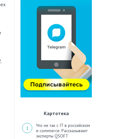
рех
е
,
Картотека
Что не так с IT в российском
e-commerce. Рассказывают
эксперты QSOFT