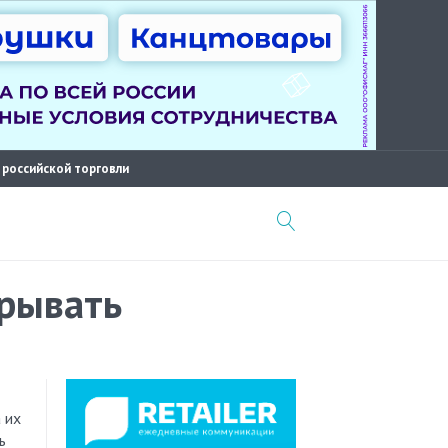
 российской торговли
крывать
ь