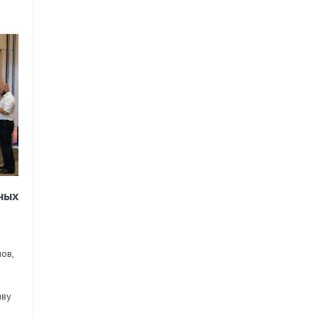
ных
ов,
иву