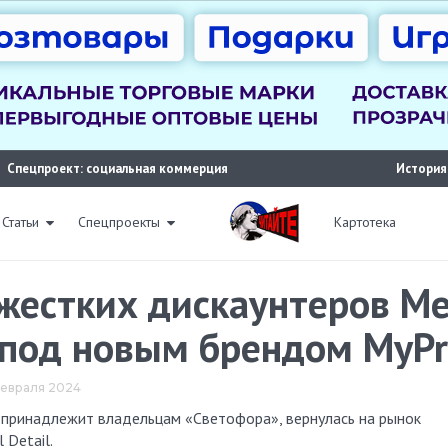
Спецпроект: социальная коммерция
История
Статьи
Спецпроекты
Картотека
 жестких дискаунтеров M
 под новым брендом MyPr
 февраля 2024
 Detail.