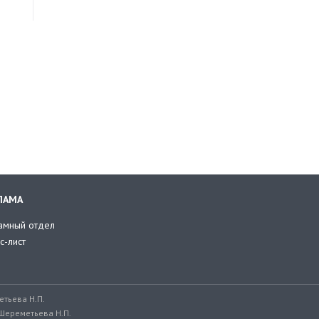
ЛАМА
амный отдел
с-лист
тьева Н.П.
Шереметьева Н.П.