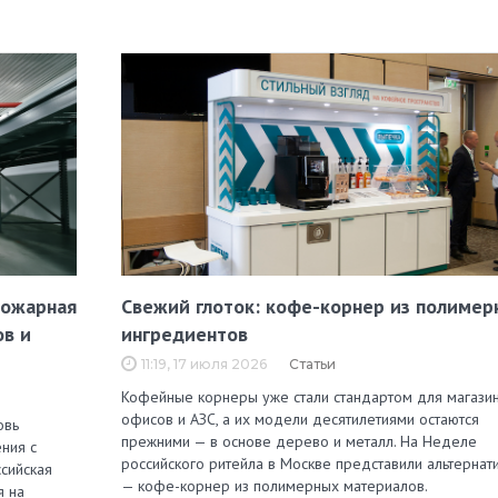
пожарная
Свежий глоток: кофе-корнер из полимер
ов и
ингредиентов
11:19, 17 июля 2026
Статьи
Кофейные корнеры уже стали стандартом для магазин
офисов и АЗС, а их модели десятилетиями остаются
овь
прежними — в основе дерево и металл. На Неделе
ния с
российского ритейла в Москве представили альтернат
сийская
— кофе-корнер из полимерных материалов.
я на