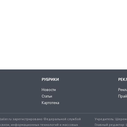
РУБРИКИ
РЕК
Новости
Рекл
Статьи
Прай
Картотека
tailer.ru зарегистрировано Федеральной службой
Учредитель: Шереме
 связи, информационных технологий и массовых
Главный редактор: 