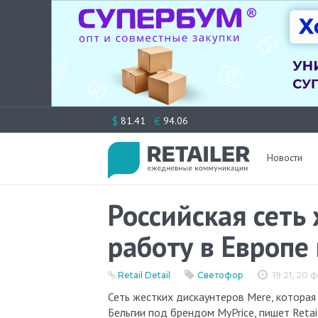
Перейти
$
€
81.41
94.06
к
содержимому
Новости
Российская сеть
работу в Европе
Retail Detail
Светофор
19:21, 20
Сеть жестких дискаунтеров Mere, которая принадлежит владельцам «Светофора», вернулась на рынок
Бельгии под брендом MyPrice, пишет Retail