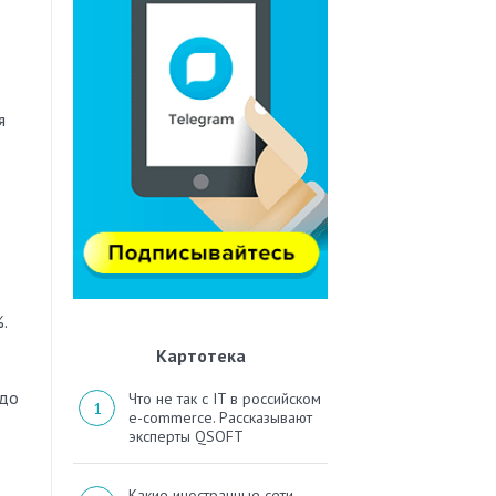
о
я
.
Картотека
(до
Что не так с IT в российском
e-commerce. Рассказывают
эксперты QSOFT
Какие иностранные сети