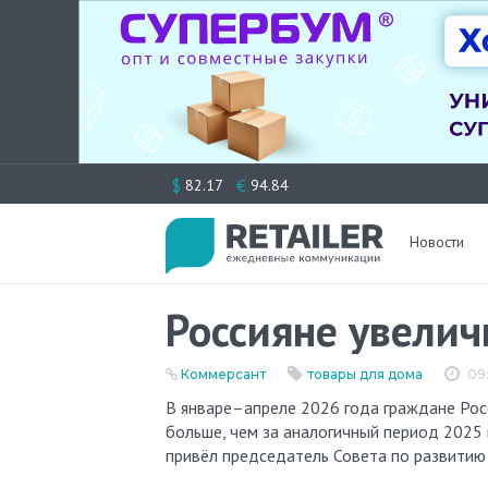
Перейти
$
€
82.17
94.84
к
содержимому
Новости
Россияне увелич
Коммерсант
товары для дома
09:
В январе–апреле 2026 года граждане России заказали за границей посуду на 3,5 млрд рублей. Это на 18%
больше, чем за аналогичный период 2025
привёл председатель Совета по развитию