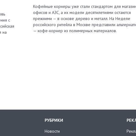
Кофейные корнеры уже стали стандартом для магазин
офисов и АЗС, а их модели десятилетиями остаются
овь
прежними — в основе дерево и металл. На Неделе
ния с
российского ритейла в Москве представили альтернат
сийская
— кофе-корнер из полимерных материалов.
я на
РУБРИКИ
РЕК
Новости
Рекл