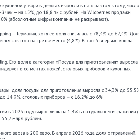
кухонной утвари в деньгах выросли в пять раз год к году, числ
й чек — на 15%, до 18,8 тыс. рублей. На Wildberries продажи
20% (абсолютные цифры компании не раскрывают).
ping — Германия, хотя её доля снизилась с 78,4% до 67,4%. Дол
лся с пятого на третье место (4,8%). В топ-5 впервые вошла
ing. Его доля в категории «Посуда для приготовления» выросла
лидирует в сегментах ножей, столовых приборов и кухонных
ары: доля посуды для приготовления выросла с 34,3% до 55,5%
 до 14,9%, столовых приборов — с 16,2% до 6%.
сии в 2025 году вырос лишь на 1,4% в натуральном выражении 
о 55,7 млрд рублей).
ого ввоза в 200 евро. В апреле 2026 года доля отправлений,