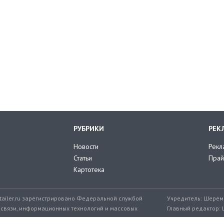
РУБРИКИ
РЕК
Новости
Рекл
Статьи
Прай
Картотека
tailer.ru зарегистрировано Федеральной службой
Учредитель: Шереме
 связи, информационных технологий и массовых
Главный редактор: 