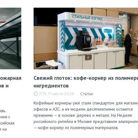
пожарная
Свежий глоток: кофе-корнер из полимер
ов и
ингредиентов
11:19, 17 июля 2026
Статьи
Кофейные корнеры уже стали стандартом для магазин
офисов и АЗС, а их модели десятилетиями остаются
овь
прежними — в основе дерево и металл. На Неделе
ния с
российского ритейла в Москве представили альтернат
сийская
— кофе-корнер из полимерных материалов.
я на