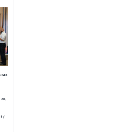
ных
ов,
иву