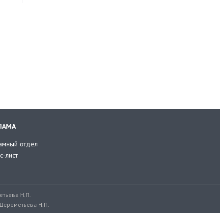
ЛАМА
амный отдел
с-лист
тьева Н.П.
Шереметьева Н.П.