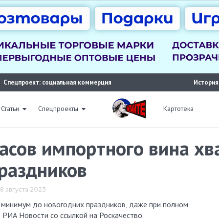
Спецпроект: социальная коммерция
История
Статьи
Спецпроекты
Картотека
пасов импортного вина х
праздников
 8 августа 2023
т РИА Новости со ссылкой на Роскачество.