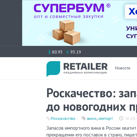
Перейти
$
€
80.93
93.19
к
содержимому
Новости
Роскачество: за
до новогодних 
Роскачество
вино
,
импорт
10:29,
Запасов импортного вина в России хватит минимум до новогодних праздников, даже при полном
прекращении его поставок в страну, пише