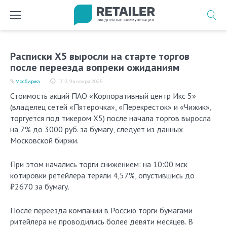
Перейти
к
содержимому
Расписки X5 выросли на старте торгов
после переезда вопреки ожиданиям
Мосбиржа
13:13, 9 января 2025
Стоимость акций ПАО «Корпоративный центр Икс 5»
(владелец сетей «Пятерочка», «Перекресток» и «Чижик»,
торгуется под тикером X5) после начала торгов выросла
на 7% до 3000 руб. за бумагу, следует из данных
Московской биржи.
При этом начались торги снижением: на 10:00 мск
котировки ретейлера теряли 4,57%, опустившись до
₽2670 за бумагу.
После переезда компании в Россию торги бумагами
ритейлера не проводились более девяти месяцев. В