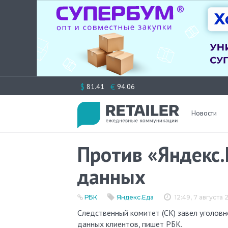
Перейти
$
€
81.41
94.06
к
содержимому
Новости
Против «Яндекс.
данных
РБК
Яндекс.Еда
12:49, 7 августа
Следственный комитет (СК) завел уголовное дело в отношении «Яндекс.Еды» из-за утечки персональных
данных клиентов, пишет РБК.