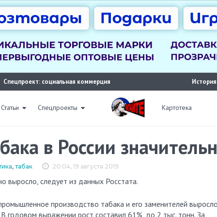
Спецпроект: социальная коммерция
История
Статьи
Спецпроекты
Картотека
бака в России значитель
тика
,
табак
20:04, 19 августа 2019
но выросло, следует из данных Росстата.
промышленное производство табака и его заменителей выросло
 В годовом выражении рост составил 61%, до 2 тыс. тонн. За