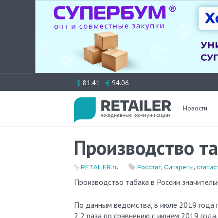
Перейти
$
€
81.41
94.06
к
содержимому
Новости
Производство та
RETAILER.ru
Росстат
,
Сигареты
,
статис
Производство табака в России значитель
По данным ведомства, в июле 2019 года 
2,2 раза по сравнению с июнем 2019 года.