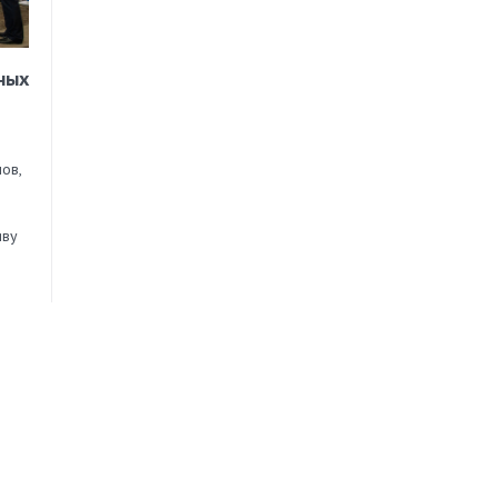
ных
ов,
иву