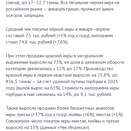
союза), до 17–22,7 тонны. Вся легальная чёрная икра на
российском рынке — аквакультурная, промысел диких
осетров запрещён.
Средний чек покупки чёрной икры в январе–апреле
составил 7,5 тыс. рублей (+5% год к году), килограмм
стоил 74,8 тыс. рублей (+7,6%).
При этом продажи красной икры в натуральном
выражении выросли на 73%, её доля в денежном обороте
категории увеличилась с 12% до 17%. Производство
красной икры в первом квартале выросло на 25,8%, до
856,5 тонны — за счёт удачной путины горбуши в 2025
году (вылов вырос на 63%). Стоимость килограмма икры
горбуши в мае снизилась на 14%, до 9,1 тыс. рублей.
Также выросли продажи более бюджетных аналогов:
икры трески (+37% год к году), мойвы (+6%), минтая (+1%).
Совокупное число покупок икры минтая, мойвы и трески
выросло на 13% (данные «Чек Индекса»).