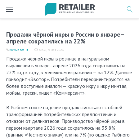
Перейти
к
содержимому
Продажи чёрной икры в России в январе–
апреле сократились на 22%
Коммерсант
09:38, 19 мая 2026
Продажи чёрной икры в рознице в натуральном
выражении в январе–апреле 2026 года сократились на
22% год к году, в денежном выражении — на 12%. Данные
приводит «Эвотор». Потребители переориентируются на
более доступные аналоги — красную икру и икру минтая,
мойвы, трески, пишет «Коммерсант».
В Рыбном союзе падение продаж связывают с общей
трансформацией потребительских предпочтений и
отказом от деликатесов. Производство чёрной икры в
первом квартале 2026 года сократилось на 33,8%
(данные «Честного знака») или на 7% (по оценке Рыбного