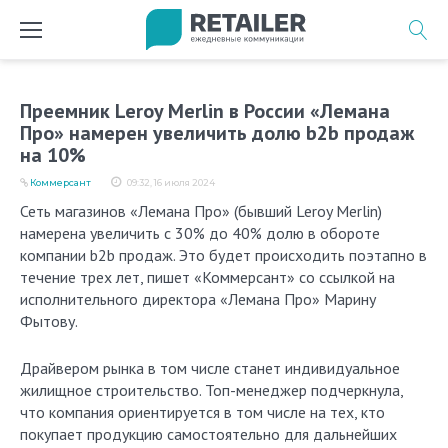
Перейти
к
содержимому
Преемник Leroy Merlin в России «Лемана
Про» намерен увеличить долю b2b продаж
на 10%
Коммерсант
09:32, 16 июля 2024
Сеть магазинов «Лемана Про» (бывший Leroy Merlin)
намерена увеличить с 30% до 40% долю в обороте
компании b2b продаж. Это будет происходить поэтапно в
течение трех лет, пишет «Коммерсант» со ссылкой на
исполнительного директора «Лемана Про» Марину
Фытову.
Драйвером рынка в том числе станет индивидуальное
жилищное строительство. Топ-менеджер подчеркнула,
что компания ориентируется в том числе на тех, кто
покупает продукцию самостоятельно для дальнейших