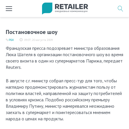
Перейти
к
содержимому
Постановочное шоу
РБК
09:07, 20 августа 2009
Французская пресса подозревает министра образования
Люка Шателя в организации постановочного шоу во время
своего визита в один из супермаркетов Парижа, передает
Reuters.
В августе с.г. министр собрал пресс-тур для того, чтобы
наглядно продемонстрировать журналистам пользу от
политики властей, направленной на защиту потребителей
в условиях кризиса. Подобно российскому премьеру
Владимиру Путину, министр намеревался неожиданно
заехать в супермаркет и поинтересоваться мнением
народа о ценах на продукты.