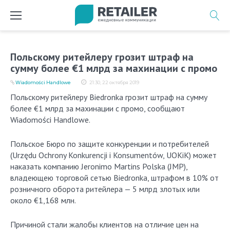
Перейти
к
содержимому
Польскому ритейлеру грозит штраф на
сумму более €1 млрд за махинации с промо
Wiadomości Handlowe
21:30, 22 октября 2019
Польскому ритейлеру Biedronka грозит штраф на сумму
более €1 млрд за махинации с промо, сообщают
Wiadomości Handlowe.
Польское Бюро по защите конкуренции и потребителей
(Urzędu Ochrony Konkurencji i Konsumentów, UOKiK) может
наказать компанию Jeronimo Martins Polska (JMP),
владеющею торговой сетью Biedronka, штрафом в 10% от
розничного оборота ритейлера — 5 млрд злотых или
около €1,168 млн.
Причиной стали жалобы клиентов на отличие цен на