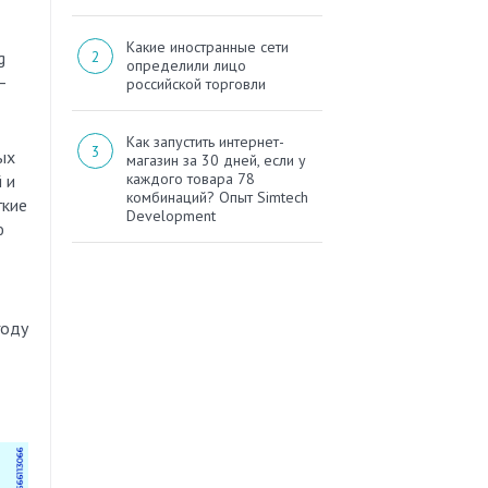
Какие иностранные сети
g
определили лицо
—
российской торговли
Как запустить интернет-
ых
магазин за 30 дней, если у
каждого товара 78
 и
комбинаций? Опыт Simtech
гкие
Development
ю
году