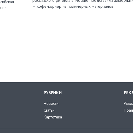
российского ритейла в Москве представили альтернат
сийская
— кофе-корнер из полимерных материалов.
я на
РУБРИКИ
РЕК
Новости
Рекл
Статьи
Прай
Картотека