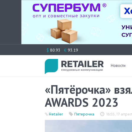
Перейти
$
€
80.93
93.19
к
содержимому
Новости
«Пятёрочка» взя
AWARDS 2023
Retailer
Пятерочка
16:55, 17 апр