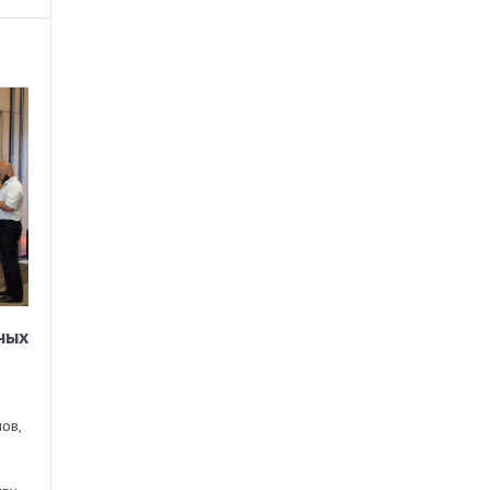
ных
ов,