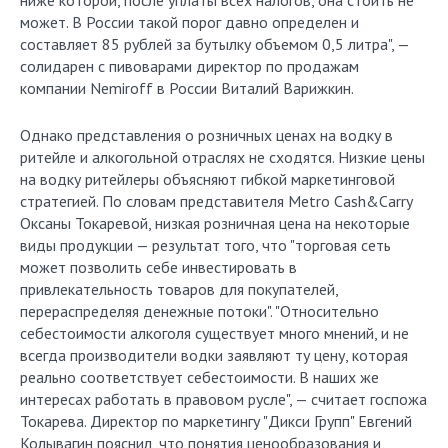
ниже которой, после уплаты всех налогов, она стоить не
может. В России такой порог давно определен и
составляет 85 рублей за бутылку объемом 0,5 литра", —
солидарен с пивоварами директор по продажам
компании Nemiroff в России Виталий Варижкин.
Однако представления о розничных ценах на водку в
ритейле и алкогольной отраслях не сходятся. Низкие цены
на водку ритейлеры объясняют гибкой маркетинговой
стратегией. По словам представителя Metro Cash&Carry
Оксаны Токаревой, низкая розничная цена на некоторые
виды продукции — результат того, что "торговая сеть
может позволить себе инвестировать в
привлекательность товаров для покупателей,
перераспределяя денежные потоки". "Относительно
себестоимости алкоголя существует много мнений, и не
всегда производители водки заявляют ту цену, которая
реально соответствует себестоимости. В наших же
интересах работать в правовом русле", — считает госпожа
Токарева. Директор по маркетингу "Дикси Групп" Евгений
Колывагин пояснил, что понятия ценообразования и