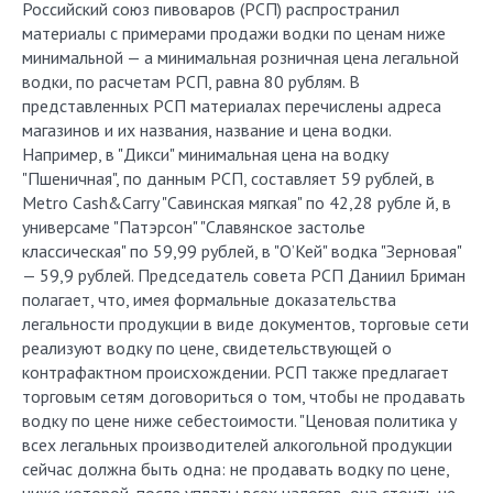
Российский союз пивоваров (РСП) распространил
материалы с примерами продажи водки по ценам ниже
минимальной — а минимальная розничная цена легальной
водки, по расчетам РСП, равна 80 рублям. В
представленных РСП материалах перечислены адреса
магазинов и их названия, название и цена водки.
Например, в "Дикси" минимальная цена на водку
"Пшеничная", по данным РСП, составляет 59 рублей, в
Metro Cash&Carry "Савинская мягкая" по 42,28 рубле й, в
универсаме "Патэрсон" "Славянское застолье
классическая" по 59,99 рублей, в "О’Кей" водка "Зерновая"
— 59,9 рублей. Председатель совета РСП Даниил Бриман
полагает, что, имея формальные доказательства
легальности продукции в виде документов, торговые сети
реализуют водку по цене, свидетельствующей о
контрафактном происхождении. РСП также предлагает
торговым сетям договориться о том, чтобы не продавать
водку по цене ниже себестоимости. "Ценовая политика у
всех легальных производителей алкогольной продукции
сейчас должна быть одна: не продавать водку по цене,