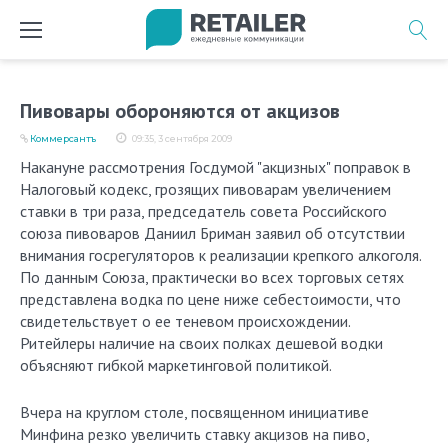
Перейти
к
содержимому
Пивовары обороняются от акцизов
Коммерсантъ
09:35, 3 сентября 2009
Накануне рассмотрения Госдумой "акцизных" поправок в
Налоговый кодекс, грозящих пивоварам увеличением
ставки в три раза, председатель совета Российского
союза пивоваров Даниил Бриман заявил об отсутствии
внимания госрегуляторов к реализации крепкого алкоголя.
По данным Союза, практически во всех торговых сетях
представлена водка по цене ниже себестоимости, что
свидетельствует о ее теневом происхождении.
Ритейлеры наличие на своих полках дешевой водки
объясняют гибкой маркетинговой политикой.
Вчера на круглом столе, посвященном инициативе
Минфина резко увеличить ставку акцизов на пиво,