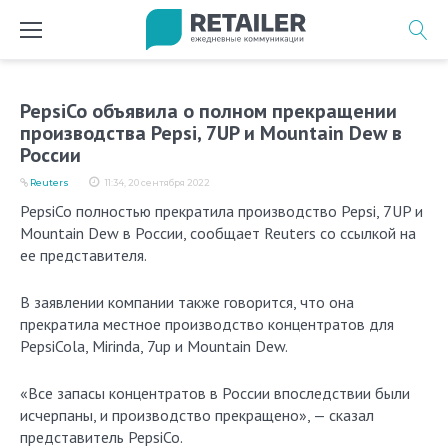
Перейти
к
содержимому
PepsiCo объявила о полном прекращении
производства Pepsi, 7UP и Mountain Dew в
России
Reuters
11:34, 20 сентября 2022
PepsiCo полностью прекратила производство Pepsi, 7UP и
Mountain Dew в России, сообщает Reuters со ссылкой на
ее представителя.
В заявлении компании также говорится, что она
прекратила местное производство концентратов для
PepsiCola, Mirinda, 7up и Mountain Dew.
«Все запасы концентратов в России впоследствии были
исчерпаны, и производство прекращено», — сказал
представитель PepsiCo.