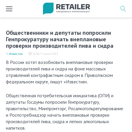
Перейти
к
содержимому
Общественники и депутаты попросили
Генпрокуратуру начать внеплановые
проверки производителей пива и сидра
Известия
10:06, 7 июня 2023
В России хотят возобновить внеплановые проверки
производителей пива и сидра на фоне массовых
отравлений контрафактным сидром в Приволжском
федеральном округе, пишут «Известия».
Общественная потребительская инициатива (ОПИ) и
депутаты Госдумы попросили Генпрокуратуру,
правительство, Минпромторг, Росалкогольрегулирование
и Роспотребнадзор начать внеплановые проверки
производителей пива, сидра и легких алкогольных
напитков.