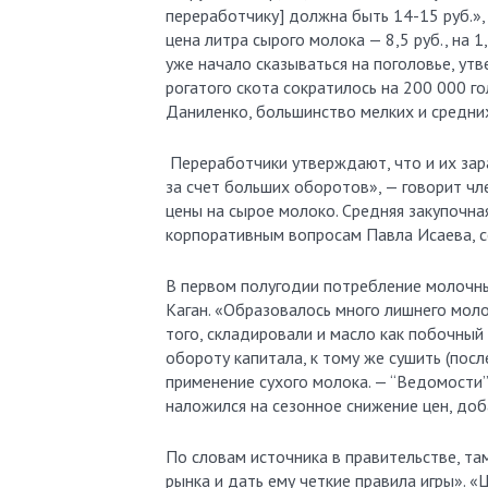
переработчику] должна быть 14-15 руб.»,
цена литра сырого молока — 8,5 руб., на 
уже начало сказываться на поголовье, утв
рогатого скота сократилось на 200 000 гол
Даниленко, большинство мелких и средни
Переработчики утверждают, что и их зар
за счет больших оборотов», — говорит чл
цены на сырое молоко. Средняя закупочна
корпоративным вопросам Павла Исаева, сей
В первом полугодии потребление молочны
Каган. «Образовалось много лишнего молок
того, складировали и масло как побочный
обороту капитала, к тому же сушить (посл
применение сухого молока. — “Ведомости”
наложился на сезонное снижение цен, доб
По словам источника в правительстве, та
рынка и дать ему четкие правила игры».