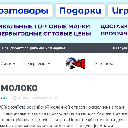
Спецпроект: социальная коммерция
История
Статьи
Спецпроекты
Картотека
 молоко
цены
09:14, 12 августа 2009
ия Национального союза производителей молока Андрей Даниле
 терпят убытки в 2,5 руб. с литра. «Порог безубыточности для н
аниматься молочным животноводством, эта цена [продажи