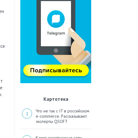
я
ен
ся
ит
ме
к
Картотека
Что не так с IT в российском
e-commerce. Рассказывают
эксперты QSOFT
Какие иностранные сети