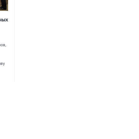
ных
ов,
иву