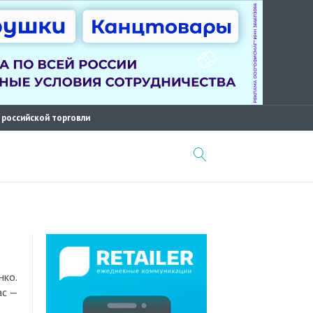
 российской торговли
нко.
ас —