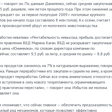
 — говорит он. По данным Даниленко, сейчас средняя закупочна
1,5 руб. дешевле, чем летом прошлого года. При этом снижение ц
ерждает он: за первое полугодие 2009 г. поголовье крупного
ов (на начало года составляло 8 млн голов). А к осени, считает
х производителей уйдут из молочного животноводства.
аботки невелики. «Рентабельность невысока, прибыль достигает
ен правления ВБД Марина Каган. ВБД не раскрывает закупочные
я цена «Юнимилка», по словам директора компании по
час составляет 9,5 руб. за литр, а средняя по рынку — 8,8 руб.
х продуктов снизилось на 7% в натуральном выражении, говор
а. Раньше переработчики его закупали и сушили на зиму, а кро
 продукт переработки. Сейчас все очень внимательно относятся 
е вступления в силу нового техрегламента, ограничивающего
) практически перестали», — говорит она. Избыток же молока
авляет она.
м «понимают, что сейчас главное — обеспечить предсказуемость
 «Целый ряд механизмов, которые позволяют эффективно