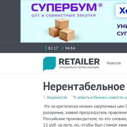
Перейти
$
€
82.17
94.84
к
содержимому
Новости
Нерентабельное
Ведомости
власть и бизнес
,
новости
,
Из-за критически низких закупочных цен 90% хозяйств российской молочной отрасли оказались на грани
разорения, заявил председатель правлен
Российские производители, по его словам,
11 руб. за литр, но, чтобы был стимул з