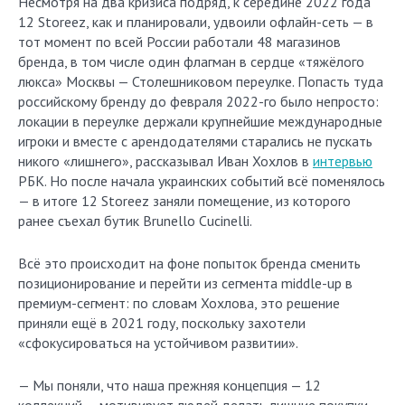
Несмотря на два кризиса подряд, к середине 2022 года
12 Storeez, как и планировали, удвоили офлайн-сеть — в
тот момент по всей России работали 48 магазинов
бренда, в том числе один флагман в сердце «тяжёлого
люкса» Москвы — Столешниковом переулке. Попасть туда
российскому бренду до февраля 2022-го было непросто:
локации в переулке держали крупнейшие международные
игроки и вместе с арендодателями старались не пускать
никого «лишнего», рассказывал Иван Хохлов в
интервью
РБК. Но после начала украинских событий всё поменялось
— в итоге 12 Storeez заняли помещение, из которого
ранее съехал бутик Brunello Cucinelli.
Всё это происходит на фоне попыток бренда сменить
позиционирование и перейти из сегмента middle-up в
премиум-сегмент: по словам Хохлова, это решение
приняли ещё в 2021 году, поскольку захотели
«сфокусироваться на устойчивом развитии».
— Мы поняли, что наша прежняя концепция — 12
коллекций — мотивирует людей делать лишние покупки.