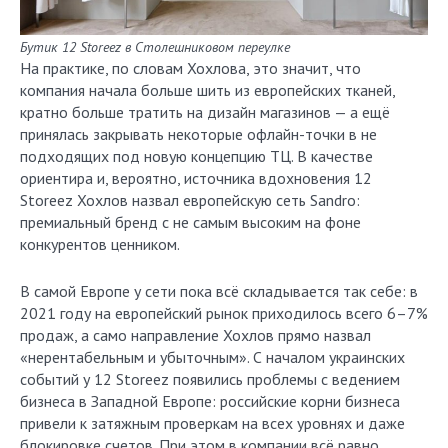
Бутик 12 Storeez в Столешниковом переулке
На практике, по словам Хохлова, это значит, что
компания начала больше шить из европейских тканей,
кратно больше тратить на дизайн магазинов — а ещё
принялась закрывать некоторые офлайн-точки в не
подходящих под новую концепцию ТЦ. В качестве
ориентира и, вероятно, источника вдохновения 12
Storeez Хохлов назвал европейскую сеть Sandro:
премиальный бренд с не самым высоким на фоне
конкурентов ценником.
В самой Европе у сети пока всё складывается так себе: в
2021 году на европейский рынок приходилось всего 6–7%
продаж, а само направление Хохлов прямо назвал
«нерентабельным и убыточным». С началом украинских
событий у 12 Storeez появились проблемы с ведением
бизнеса в Западной Европе: российские корни бизнеса
привели к затяжным проверкам на всех уровнях и даже
блокировке счетов. При этом в компании всё равно