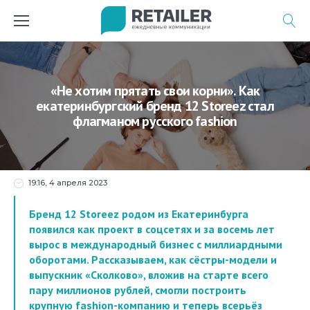
Перейти
к
содержимому
«Не хотим прятать свои корни». Как
екатеринбургский бренд 12 Storeez стал
флагманом русского fashion
19:16, 4 апреля 2023
Бренд 12 Storeez родом из Екатеринбурга
появился как проект в соцсетях и за восемь лет
вырос в международный бизнес с миллиардными
оборотами. Рассказываем, как сёстры-модели и
выпускник «Сколково», вложив на старте всего
пару миллионов рублей, смогли построить
крупную fashion-компанию и теперь всерьёз