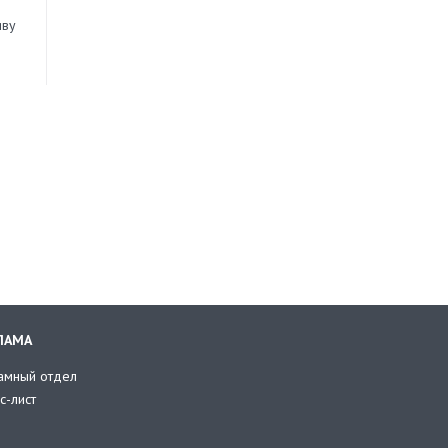
иву
ЛАМА
амный отдел
с-лист