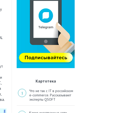
у
e
%.
ут
ти
Картотека
,
а
Что не так с IT в российском
,
e-commerce. Рассказывают
ва.
эксперты QSOFT
Какие иностранные сети