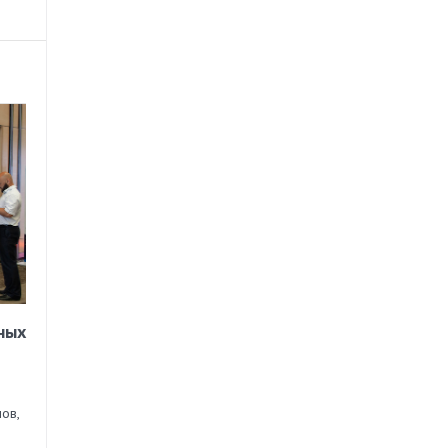
ных
ов,