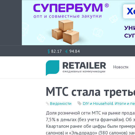
Перейти
$
€
82.17
94.84
к
содержимому
Новости
МТС стала треть
Ведомости
DIY и Household. Итоги и 
Доля розничной сети МТС на рынке продажи мобильников составила во II квартале 2009 г. 9% в штуках и
7,5% в деньгах (без учета франчайзи). Об
Кварталом ранее обе цифры были примерно
салонов) и «Эльдорадо» (380 салонов) зан