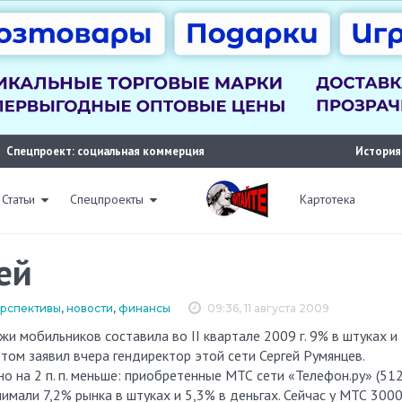
Спецпроект: социальная коммерция
История
Статьи
Спецпроекты
Картотека
ей
перспективы
,
новости
,
финансы
09:36, 11 августа 2009
 этом заявил вчера гендиректор этой сети Сергей Румянцев.
 на 2 п. п. меньше: приобретенные МТС сети «Телефон.ру» (51
имали 7,2% рынка в штуках и 5,3% в деньгах. Сейчас у МТС 300