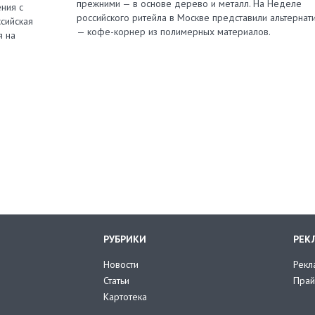
прежними — в основе дерево и металл. На Неделе
ния с
российского ритейла в Москве представили альтернат
сийская
— кофе-корнер из полимерных материалов.
я на
РУБРИКИ
РЕК
Новости
Рекл
Статьи
Прай
Картотека