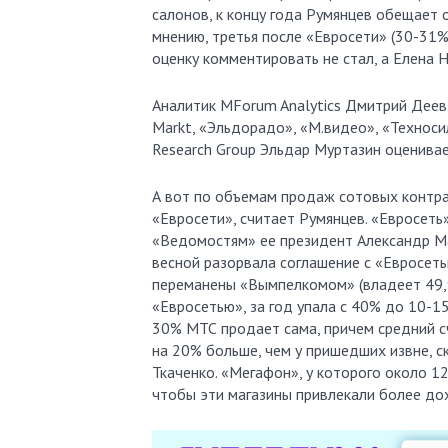
салонов, к концу года Румянцев обещает 
мнению, третья после «Евросети» (30-31%
оценку комментировать не стал, а Елена 
Аналитик MForum Analytics Дмитрий Деев 
Markt, «Эльдорадо», «М.видео», «Техноси
Research Group Эльдар Муртазин оценивае
А вот по объемам продаж сотовых контр
«Евросети», считает Румянцев. «Евросеть»
«Ведомостям» ее президент Александр Ма
весной разорвала соглашение с «Евросеть
переманены «Вымпелкомом» (владеет 49,
«Евросетью», за год упала с 40% до 10-
30% МТС продает сама, причем средний с
на 20% больше, чем у пришедших извне, 
Ткаченко. «Мегафон», у которого около 1
чтобы эти магазины привлекали более до