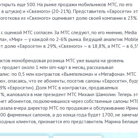
открыть еще 500. На рынке продажи мобильников МТС, по его
 в штуках) и «Связного» (20-21%). Представитель «Евросети» эт
Ноготкова из «Связного» оценивает долю своей компании в 23%.
с оценкой МТС согласен. За МТС следуют, по его мнению, Media
ла», «Мир» — у каждой по 2-6% рынка. Ведущий аналитик Mobil
т долю «Евросети» в 29%, «Связного» — в 18,8%, а МТС — в 6,5
актов монобрендовая розница МТС уже вышла на уровень
 продает около 1 млн sim-карт в месяц, рассказывал
лис: по 0,5 млн контрактов «Вымпелкома» и «Мегафона». МТС
ю», опасаясь, что ее абоненты, посетив салоны «Евросети», буд
9% «Евросети»). Доля МТС в контрактах, продаваемых
15%, жаловался в мае президент МТС Михаил Шамолин. Теперь э
чет абонентов, подключившихся через собственные салоны МТС
сказала вчера директор МТС по продажам и обслуживанию Ирин
200 фирменных салонов, а до конца года будет 1700, не замечал
ходных клиентов, признается его представитель Марина Белаше