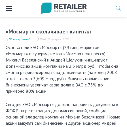
Перейти
к
содержимому
«Мосмарт» сколачивает капитал
"Коммерсантъ"
15:42, 17 февраля 2009
Основатели ЗАО «Мосмарт» (29 гипермаркетов
«Мосмарт» и супермаркетов «Мосмарт-экспресс»)
Михаил Безелянский и Андрей Шелухин инициируют
допэмиссию акций компании на 2,5 млрд руб., чтобы она
смогла рефинансировать задолженность (на конец 2008
года — около 3,609 млрд руб.). Выкупив новые акции,
бизнесмены увеличат свою долю в ЗАО с 75% до
примерно 80% акций.
Сегодня ЗАО «Мосмарт» должно направить документы в
ФСФР на регистрацию допэмиссии акций, сообщил
основной владелец компании Михаил Безелянский. Новые
акции выкупят сам бизнесмен и другой акционер Андрей