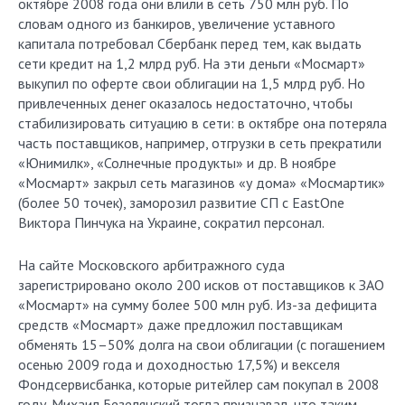
октябре 2008 года они влили в сеть 750 млн руб. По
словам одного из банкиров, увеличение уставного
капитала потребовал Сбербанк перед тем, как выдать
сети кредит на 1,2 млрд руб. На эти деньги «Мосмарт»
выкупил по оферте свои облигации на 1,5 млрд руб. Но
привлеченных денег оказалось недостаточно, чтобы
стабилизировать ситуацию в сети: в октябре она потеряла
часть поставщиков, например, отгрузки в сеть прекратили
«Юнимилк», «Солнечные продукты» и др. В ноябре
«Мосмарт» закрыл сеть магазинов «у дома» «Мосмартик»
(более 50 точек), заморозил развитие СП с EastOne
Виктора Пинчука на Украине, сократил персонал.
На сайте Московского арбитражного суда
зарегистрировано около 200 исков от поставщиков к ЗАО
«Мосмарт» на сумму более 500 млн руб. Из-за дефицита
средств «Мосмарт» даже предложил поставщикам
обменять 15–50% долга на свои облигации (с погашением
осенью 2009 года и доходностью 17,5%) и векселя
Фондсервисбанка, которые ритейлер сам покупал в 2008
году. Михаил Безелянский тогда признавал, что таким