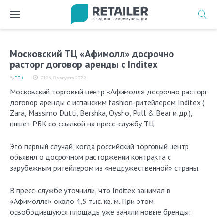
Перейти
к
содержимому
Московский ТЦ «Афимолл» досрочно
расторг договор аренды с Inditex
РБК
21:04, 8 августа 2022
Московский торговый центр «Афимолл» досрочно расторг
договор аренды с испанским fashion-ритейлером Inditex (
Zara, Massimo Dutti, Bershka, Oysho, Pull & Bear и др.),
пишет РБК со ссылкой на пресс-службу ТЦ.
Это первый случай, когда российский торговый центр
объявил о досрочном расторжении контракта с
зарубежным ритейлером из «недружественной» страны.
В пресс-службе уточнили, что Inditex занимал в
«Афимолле» около 4,5 тыс. кв. м. При этом
освободившуюся площадь уже заняли новые бренды: