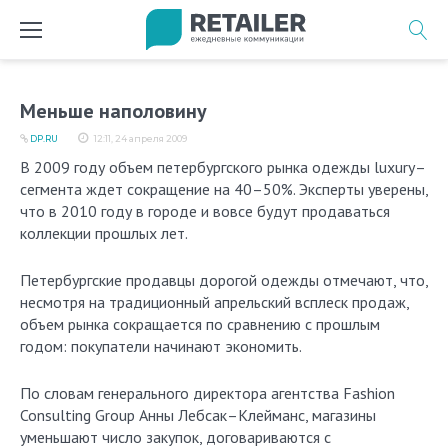
Перейти
к
содержимому
Меньше наполовину
DP.RU
12:11, 24 апреля 2009
В 2009 году объем петербургского рынка одежды luxury–
сегмента ждет сокращение на 40–50%. Эксперты уверены,
что в 2010 году в городе и вовсе будут продаваться
коллекции прошлых лет.
Петербургские продавцы дорогой одежды отмечают, что,
несмотря на традиционный апрельский всплеск продаж,
объем рынка сокращается по сравнению с прош­лым
годом: покупатели начинают экономить.
По словам генерального директора агентства Fashion
Consulting Group Анны Лебсак–Клейманс, магазины
уменьшают число закупок, договариваются с