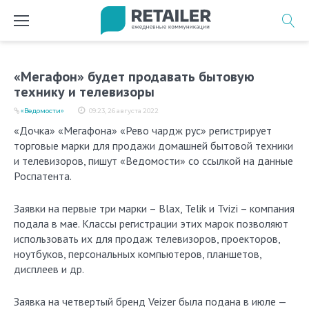
Перейти
к
содержимому
«Мегафон» будет продавать бытовую
технику и телевизоры
«Ведомости»
09:23, 26 августа 2022
«Дочка» «Мегафона» «Рево чардж рус» регистрирует
торговые марки для продажи домашней бытовой техники
и телевизоров, пишут «Ведомости» со ссылкой на данные
Роспатента.
Заявки на первые три марки – Blax, Telik и Tvizi – компания
подала в мае. Классы регистрации этих марок позволяют
использовать их для продаж телевизоров, проекторов,
ноутбуков, персональных компьютеров, планшетов,
дисплеев и др.
Заявка на четвертый бренд Veizer была подана в июле —