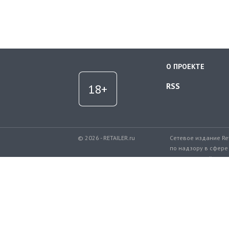
О ПРОЕКТЕ
RSS
© 2026 - RETAILER.ru
Сетевое издание Re
по надзору в сфере
коммуникаций.
Регистрационный но
Телефон редакции: 