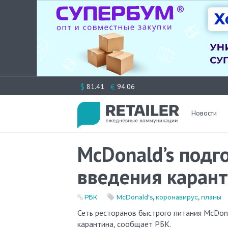
Перейти
$
€
81.41
94.06
к
содержимому
Новости
McDonald’s подг
введения каран
РБК
McDonald's
,
коронавирус
,
планы
Сеть ресторанов быстрого питания McDonald’s подготовила план работы в России в случае введения
карантина, сообщает РБК.