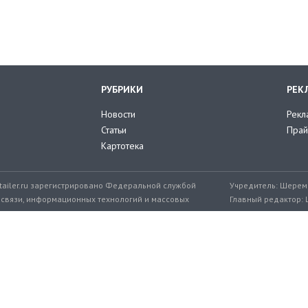
РУБРИКИ
РЕК
Новости
Рекл
Статьи
Прай
Картотека
tailer.ru зарегистрировано Федеральной службой
Учредитель: Шереме
 связи, информационных технологий и массовых
Главный редактор: 
мер: ЭЛ № ФС 77-71776 от 08.12.2017
+7 999 217-32-45
Эл. почта редакции: editor@retailer.
Разработчик сайта