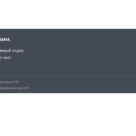
ЛАМА
амный отдел
с-лист
тьева Н.П.
Шереметьева Н.П.
ru, adv@retailer.ru