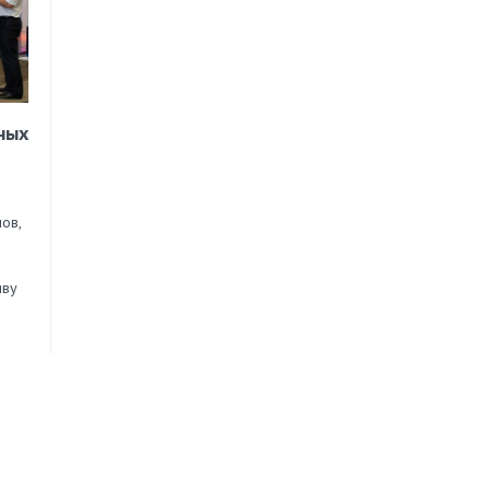
ных
ов,
иву