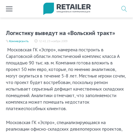
Перейти
к
содержимому
Логистику выведут на «Вольский тракт»
Коммерсантъ
12:43, 23 ноября 2009
Московская ГК «Эспро», намерена построить в
Саратовской области логистический комплекс класса А
площадью 90 тыс. кв. м. Компания готова вложить в
проект 50 млн евро, которые, по мнению аналитиков,
могут окупиться в течение 5-8 лет. Местные игроки сочли,
что проект будет востребован, поскольку регион
испытывает серьезный дефицит качественных складских
помещений. Аналитики отмечают, что заполняемости
комплекса может помешать недостаток
платежеспособных клиентов.
Московская ГК «Эспро», специализирующаяся на
реализации офисно-складских девелоперских проектов,