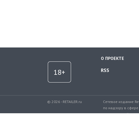
О ПРОЕКТЕ
RSS
© 2026 - RETAILER.ru
Сетевое издание Re
по надзору в сфере
коммуникаций.
Регистрационный но
Телефон редакции: 