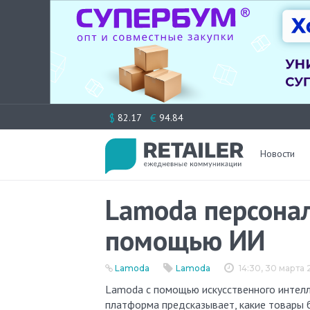
Перейти
$
€
82.17
94.84
к
содержимому
Новости
Lamoda персонал
помощью ИИ
Lamoda
Lamoda
14:30, 30 марта
Lamoda с помощью искусственного интеллекта (ИИ) персонализировала выдачу товаров из каталога:
платформа предсказывает, какие товары 