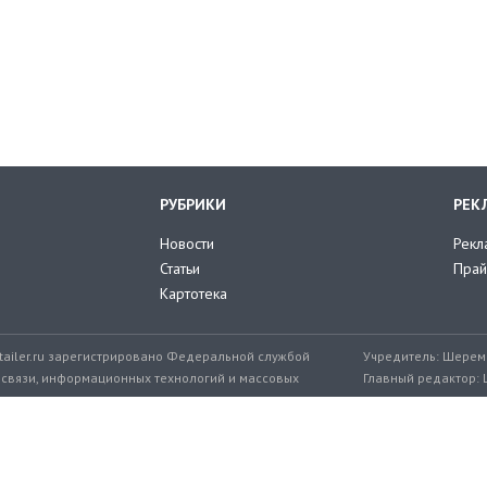
РУБРИКИ
РЕК
Новости
Рекл
Статьи
Прай
Картотека
tailer.ru зарегистрировано Федеральной службой
Учредитель: Шереме
 связи, информационных технологий и массовых
Главный редактор: 
мер: ЭЛ № ФС 77-71776 от 08.12.2017
+7 999 217-32-45
Эл. почта редакции: editor@retailer.