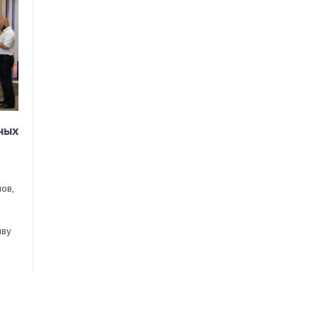
ных
ов,
иву