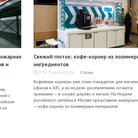
пожарная
Свежий глоток: кофе-корнер из полимер
ов и
ингредиентов
11:19, 17 июля 2026
Статьи
Кофейные корнеры уже стали стандартом для магазин
офисов и АЗС, а их модели десятилетиями остаются
овь
прежними — в основе дерево и металл. На Неделе
ния с
российского ритейла в Москве представили альтернат
сийская
— кофе-корнер из полимерных материалов.
я на