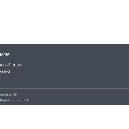
ЛАМА
амный отдел
с-лист
тьева Н.П.
Шереметьева Н.П.
ru, adv@retailer.ru