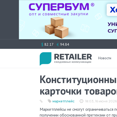
Перейти
$
€
82.17
94.84
к
содержимому
Новости
Конституционны
карточки товаро
маркетплейс
18:03, 16 июня 2026
Маркетплейсы не смогут ограничиваться пересылкой жалоб продавцам при спорах о контрафакте. При
получении обоснованной претензии от пр