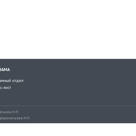
ЛАМА
амный отдел
с-лист
тьева Н.П.
Шереметьева Н.П.