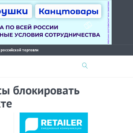
 российской торговли
сы блокировать
кте