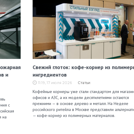
пожарная
Свежий глоток: кофе-корнер из полимер
ов и
ингредиентов
11:19, 17 июля 2026
Статьи
Кофейные корнеры уже стали стандартом для магазин
офисов и АЗС, а их модели десятилетиями остаются
овь
прежними — в основе дерево и металл. На Неделе
ния с
российского ритейла в Москве представили альтернат
сийская
— кофе-корнер из полимерных материалов.
я на