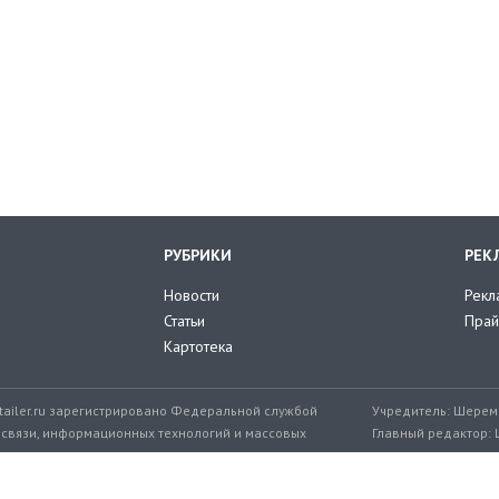
РУБРИКИ
РЕК
Новости
Рекл
Статьи
Прай
Картотека
tailer.ru зарегистрировано Федеральной службой
Учредитель: Шереме
 связи, информационных технологий и массовых
Главный редактор: 
мер: ЭЛ № ФС 77-71776 от 08.12.2017