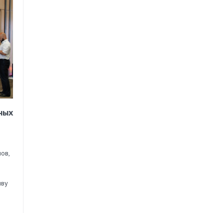
ных
ов,
иву